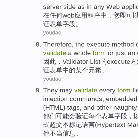
server
side
as in
any
Web
appli
在
任何
web
应用程序中，
您
即
可
证
表单
字段
。
youdao
Therefore
, the
execute
method
validate
a whole
form
or
just
an
因此
，
Validator
List
的
execute
方
证表单
中的
某个
元素
。
youdao
They
may
validate
every
form
fi
injection
commands
,
embedded
(
HTML
)
tags
,
and
other
naughty 
他们
可能会
验证
每个
表单
字段
，
式
超文本
标记
语言
(Hypertext Ma
他
不当信息。