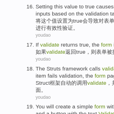
Setting
this
value
to
true
causes
inputs
based on
the validation
t
将
这个
值
设置
为
true
会导致
对
表
进行有效性验证。
youdao
If
validate
returns
true
, the
form
如果
validate
返回
true
，则
表单
被
youdao
The Struts
framework
calls
valid
item
fails
validation
, the
form
pa
Struct
框架
自动
的
调用
validate
，
面
。
youdao
You
will
create
a
simple
form
wit
and
a
button with the
text
Valida