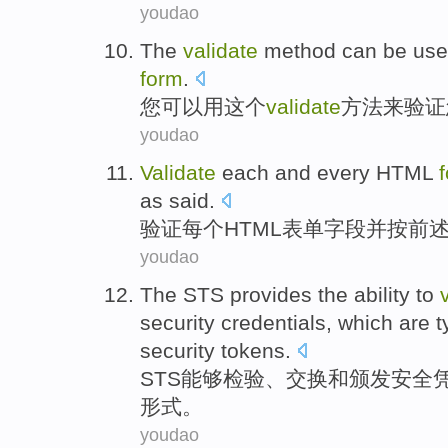
youdao
The
validate
method
can be
us
form
.
您
可以
用
这个
validate
方法
来
验证
youdao
Validate
each and every
HTML
as said.
验证
每个
HTML
表单
字段
并
按前
youdao
The STS provides the
ability to
security
credentials
,
which are t
security
tokens
.
STS
能够
检验
、
交换
和
颁发
安全
形式
。
youdao