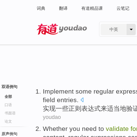
词典
翻译
有道精品课
云笔记
中英
有道 - 网易旗下搜索
双语例句
Implement
some
regular
expres
全部
field
entries
.
口语
实现
一些
正则
表达式
来
适当地
验
书面语
youdao
论文
Whether
you
need to
validate
f
原声例句