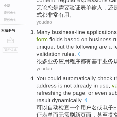
content
,
regular
expressions
ca
全部
无论
您
是
需要
验证
表单
输入
，
还
音频例句
式
都
非常有用
。
视频例句
youdao
权威例句
Many
business-line
applications
form
fields
based on
business
r
unique, but the following are a
go
返回词典
top
validation rules.
很多
业务
应用程序
都有
基于
业务
youdao
You could
automatically
check
t
address
is not
already
in
use
,
va
refreshing the
page
,
or even
sub
result
dynamically
.
可以
自动
检查
一
个
用户
名
或
电子
证
表单
而无需
刷新
页面
，
甚至
提