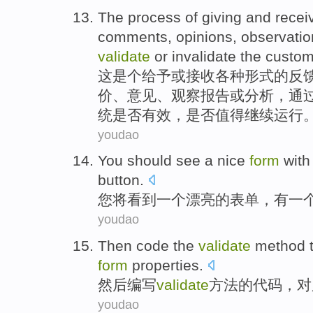
The
process
of
giving
and
recei
comments
,
opinions
,
observatio
validate
or
invalidate the
custom
这
是个给予
或
接收
各种
形式
的
反
价
、意见、
观察报告
或
分析
，通
统
是否
有效
，是否值得继续运行
youdao
You
should
see
a
nice
form
with
button
.
您
将
看到
一
个
漂亮
的
表单
，
有
一
youdao
Then
code
the
validate
method
form
properties
.
然后
编写
validate
方法
的
代码
，对
youdao