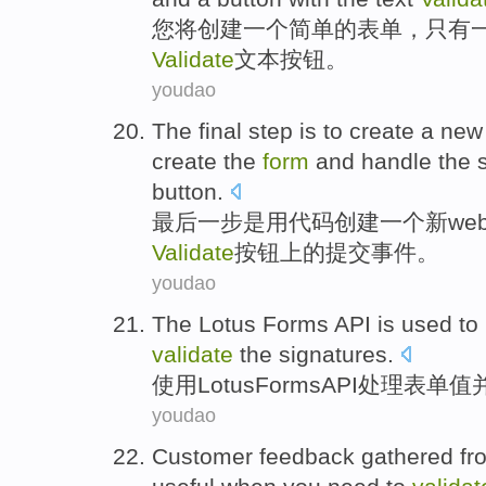
您
将
创建
一
个
简单
的
表单
，只有
Validate
文本
按钮
。
youdao
The final
step
is
to
create
a
new
create
the
form
and
handle
the
button
.
最后
一步
是
用
代码
创建
一个
新
we
Validate
按钮
上
的
提交
事件
。
youdao
The Lotus
Forms
API
is
used
to
validate
the
signatures
.
使用
Lotus
Forms
API
处理
表单
值
youdao
Customer
feedback
gathered
fr