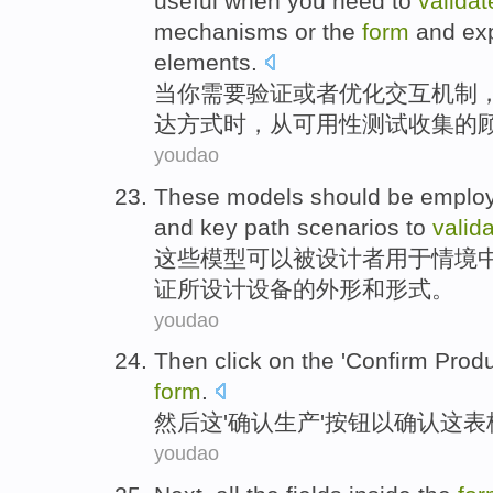
useful
when
you
need to
validat
mechanisms
or the
form
and
ex
elements
.
当
你
需要
验证
或者
优化
交互
机制
达方式
时，
从
可用性
测试
收集
的
youdao
These
models
should be
emplo
and
key
path
scenarios
to
valid
这些
模型
可以
被
设计者
用于
情境
证
所设计
设备的
外形
和
形式。
youdao
Then
click on
the
'
Confirm
Produ
form
.
然后
这
'
确认
生产
'
按钮
以
确认
这
表
youdao