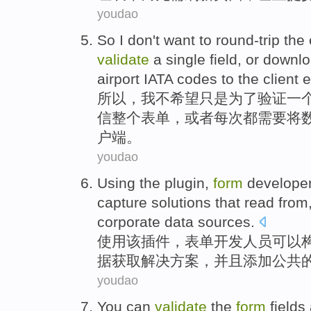
youdao
So
I
don't
want to
round-trip
the 
validate
a
single
field
,
or
downlo
airport
IATA
codes
to
the client
e
所以
，
我
不
希望
只是
为了
验证
一
信
整个
表单
，
或者
每次都需要
将
户
端。
youdao
Using
the
plugin
,
form
develope
capture
solutions
that read from
corporate
data sources
.
使用
该
插件
，
表单
开发人员
可以
据
获取
解决方案
，
并且
添加
公共
youdao
You
can
validate
the
form
fields