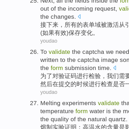
Next
,
all
the
fields
inside the
fo
out
of
the
incoming request,
val
the
changes
.
接下来
，
所有
的
表单
域
被
激活
从
(
如果
有效
)
保存
变化。
youdao
To
validate
the
captcha
we
nee
written
to the captcha image s
the
form
submission
time
.
为了对
验证
码
进行检验，
我们
需
然后
在
提交
的时候
进行检查
是否
youdao
Melting
experiments
validate
tha
temperature
form
water
is
the m
the
quality
of the
natural
quartz
.
熔制
实验
证明
：
高温
水
的
含量
是