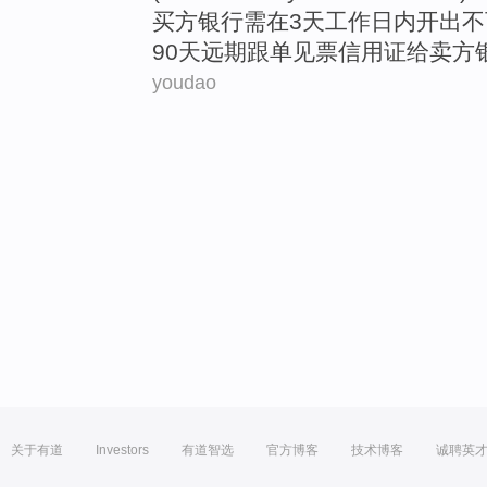
买方
银行
需在
3
天
工作
日内开出不
90天
远期
跟单
见票
信用证
给
卖方
youdao
关于有道
Investors
有道智选
官方博客
技术博客
诚聘英