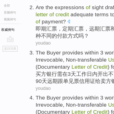
全部
Are the expressions
of
sight
draf
音频例句
letter
of
credit
adequate
terms
t
视频例句
of
payment
?
即期
汇票
，定期
汇票
，
远期
汇票
权威例句
种
不同
的
付款方式吗？
youdao
go
返回词典
top
The Buyer
provides within
3
wor
Irrevocable,
Non-transferable
U
(Documentary
Letter
of
Credit
)
f
买方
银行
需在
3
天
工作
日内开出不
90天
远期
跟单
见票
信用证
给
卖方
youdao
The Buyer
provides within
3
wor
Irrevocable,
Non-transferable
U
(Documentary
Letter
of
Credit
)
f