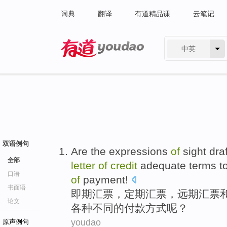
词典
翻译
有道精品课
云笔记
中英
有道 - 网易旗下搜索
双语例句
Are the expressions
of
sight
draf
全部
letter
of
credit
adequate
terms t
口语
of
payment
!
书面语
即期
汇票
，定期汇票，
远期
汇票
论文
各种
不同的付款方式呢？
youdao
原声例句