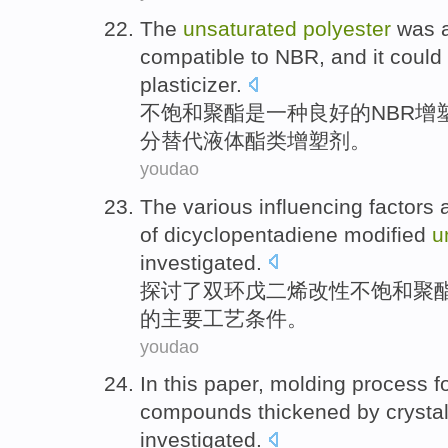
The
unsaturated
polyester
was
compatible
to NBR, and
it could
plasticizer.
不
饱和
聚酯
是
一种
良好
的
NBR
增
分
替代
液体
酯类
增塑剂。
youdao
The
various
influencing
factors
of
dicyclopentadiene
modified
u
investigated
.
探讨
了
双环
戊二烯
改性
不饱和
聚
的
主要
工艺
条件。
youdao
In
this
paper,
molding
process
f
compounds
thickened by
crystal
investigated
.