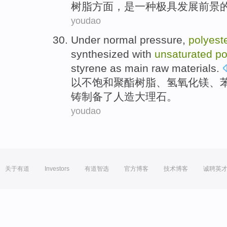
树脂方面，
是
一种
极具
发展
前景
youdao
Under normal pressure,
polyest
synthesized
with
unsaturated
po
styrene
as
main
raw materials
.
以
不饱和
聚酯树脂
、
氢
氧化镁、
铸制备
了
人造
大理石
。
youdao
关于有道
Investors
有道智选
官方博客
技术博客
诚聘英