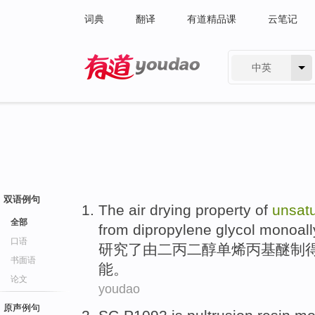
词典
翻译
有道精品课
云笔记
中英
有道 - 网易旗下搜索
双语例句
The
air drying
property
of
unsat
全部
from
dipropylene
glycol monoall
口语
研究
了
由二
丙
二
醇
单烯丙
基醚
制
书面语
能
。
论文
youdao
原声例句