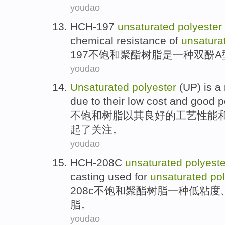
youdao
HCH-197
unsaturated
polyester
chemical resistance of
unsatura
197不
饱和
聚酯
树脂
是
一种
双酚A
youdao
Unsaturated
polyester
(UP) is a
due
to
their
low
cost
and
good
p
不饱和
树脂
以
其
良好的
工艺
性能
起
了关注。
youdao
HCH-208C
unsaturated
polyeste
c
asting used for
unsaturated
po
208
c
不
饱和
聚酯
树脂
一种低粘度
脂。
youdao