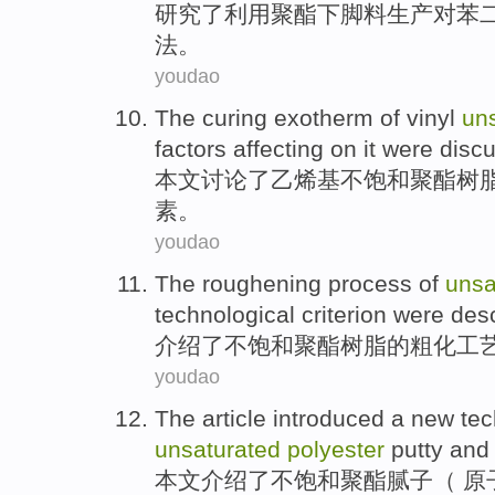
研究
了
利用
聚酯
下脚料
生产对苯
法
。
youdao
The
curing
exotherm
of
vinyl
un
factors
affecting on
it were
disc
本文讨论了
乙烯基
不饱和
聚酯树
素
。
youdao
The
roughening
process
of
unsa
technological
criterion
were
des
介绍了
不饱和
聚酯
树脂
的
粗化
工
youdao
The article
introduced
a new
te
unsaturated
polyester
putty
and
本文
介绍
了
不饱和
聚酯
腻子
（ 原