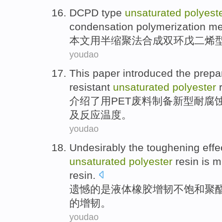
DCPD
type
unsaturated
polyest
condensation polymerization
me
本文
用
半
缩聚
法
合成
双环
戊二烯
youdao
This paper introduced
the
prepa
resistant
unsaturated
polyester
介绍
了用
PET
废料
制备
新型
耐
腐
及反应温度。
youdao
Undesirably
the
toughening
effe
unsaturated
polyester
resin
is
m
resin.
遗憾
的
是
液体
橡胶
增
韧
不饱和
聚
的增韧。
youdao