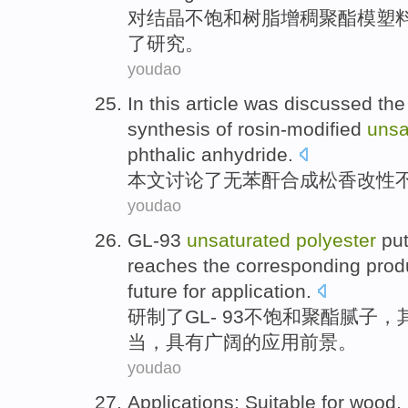
对
结晶
不饱和
树脂增
稠
聚酯
模
塑
了
研究。
youdao
In this article
was
discussed
th
synthesis
of
rosin-modified
unsa
phthalic anhydride.
本文
讨论
了无苯
酐
合成
松香改性
youdao
GL
-
93
unsaturated
polyester
put
reaches the corresponding
prod
future
for
application
.
研制了
GL
-
93
不饱和
聚酯
腻子，
当，
具有
广阔
的
应用前景。
youdao
Applications
:
Suitable for
wood
,