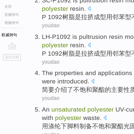
SC-P1092
is
pultrusion
resin
mo
全部
polyester
resin.
音频例句
P 1092
树脂
是
拉挤
成型
用
邻苯型
视频例句
youdao
权威例句
LH-P1092
is
pultrusion
resin
mo
polyester
resin.
P 1092
树脂
是
拉挤
成型
用
邻苯型
go
返回词典
top
youdao
The
properties
and
applications
were introduced
.
简要
介绍了
不饱和
聚酯
的
主要
性
youdao
An
unsaturated
polyester
UV-cu
with
polyester
waste
.
用
涤纶
下脚料
制备
不饱和
聚酯
光