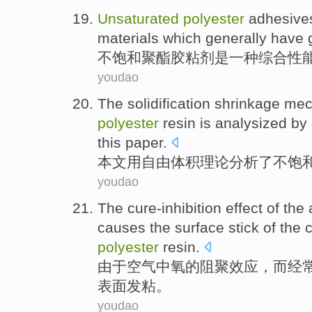
Unsaturated
polyester
adhesive
materials
which generally
have 
不饱和
聚酯
胶粘剂
是
一
种
综合
性
youdao
The
solidification
shrinkage
mec
polyester
resin
is
analysized
by
this
paper
.
本文
用
自由
体积
理论
分析
了
不饱
youdao
The cure-inhibition
effect
of
the
causes
the
surface
stick
of the 
polyester
resin
.
由于
空气
中
氧
的
阻聚
效应
，而
经
表面
发粘
。
youdao