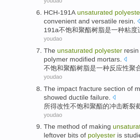
youdao
HCH-191
A
unsaturated
polyeste
convenient and
versatile
resin.
191
a
不饱和
聚酯
树脂
是
一
种
粘度
youdao
The
unsaturated
polyester
resin
polymer
modified
mortars
.
不
饱和
聚酯
树脂
是
一种
反应性
聚
youdao
The
impact
fracture
section
of
m
showed
ductile
failure.
所得改性
不饱和
聚酯
的
冲击
断裂
youdao
The
method
of
making
unsatura
leftover bits
of
polyester
is
studi