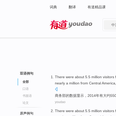
词典
翻译
有道精品课
中
有道 - 网易旗下搜索
双语例句
There were
about
5.5 million
visitors
全部
nearly
a million from Central America
口语
商务部
的
数据显示
，2014年
有
大约
55
书面语
youdao
论文
There were
about
5.5 million
visitors
原声例句