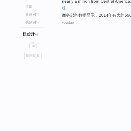
nearly
a million from Central America
全部
音频例句
商务部
的
数据显示
，2014年
有
大约
55
视频例句
youdao
权威例句
go
返回词典
top