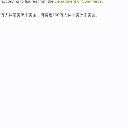
, according to
figures
from the
Department
of
Commerce
.
0万人
从
南美洲来
美国
，
有将近
100万人从中美洲
来
美国
。