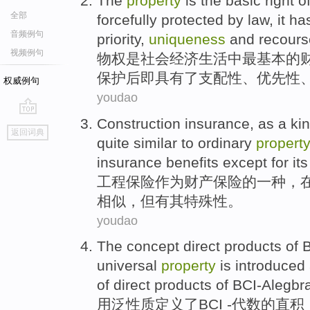
The
property
is
the basic
right
o
全部
forcefully
protected
by
law
,
it ha
音频例句
priority
,
uniqueness
and recours
视频例句
物权
是
社会经济
生活
中
最
基本
的
保护
后即具有
了
支配
性
、优先性
权威例句
youdao
Construction
insurance
,
as
a
ki
go
返回词典
top
quite similar
to
ordinary
propert
insurance
benefits
except
for
its
工程
保险
作为
财产
保险
的
一
种
，
相似
，
但
有
其
特殊性。
youdao
The concept direct products
of
B
universal
property
is
introduced
of
direct
products
of
BCI-Alegbra
用
泛
性质
定义
了BCI
-代数
的
直
积