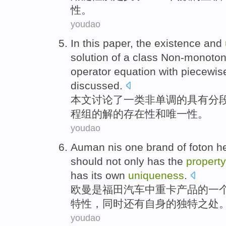
性
。
youdao
In this paper
,
the
existence
and
solution
of
a class Non-monoton
operator
equation
with
piecewis
discussed
.
本文
讨论了
一类
非单调
的
具有
分
程组
的
解
的
存在
性
和
唯一性
。
youdao
Auman
nis
one
brand
of
foton
h
should not only
has
the
property
has
its own
uniqueness
.
欧曼
是
福田
汽车中
重
卡
产品
的
一
特性
，
同时
还有
自身
的
独特之处
youdao