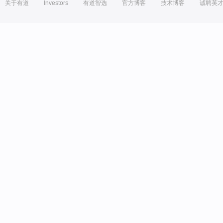
关于有道
Investors
有道智选
官方博客
技术博客
诚聘英