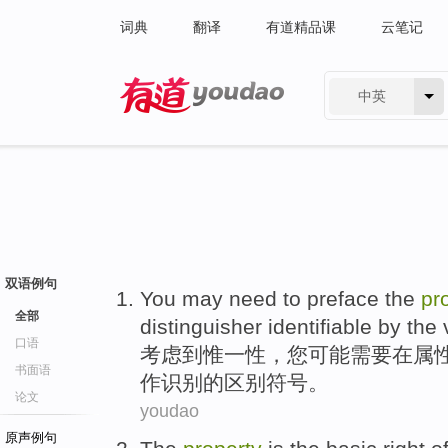
词典
翻译
有道精品课
云笔记
中英
有道 - 网易旗下搜索
双语例句
You
may
need
to
preface
the
pr
全部
distinguisher
identifiable
by
the
口语
考虑
到
惟一
性，
您
可能
需要
在
属
书面语
作
识别
的
区别符号。
论文
youdao
原声例句