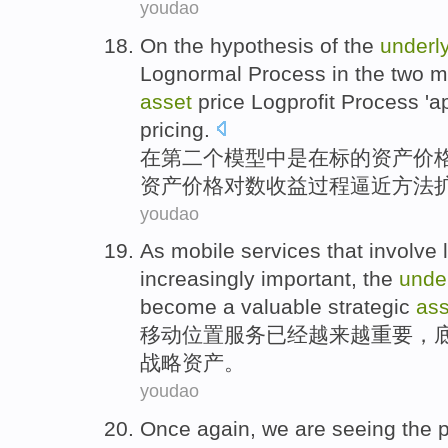
youdao
On
the
hypothesis
of the
underl
Lognormal
Process
in
the two
m
asset
price
Logprofit
Process '
a
pricing
.
在
第二
个
模型
中是在
标的
资产
价
资产价格
对数
收益过程
逼近方法
youdao
As mobile
services
that
involve 
increasingly
important
,
the
unde
become
a valuable
strategic
ass
移动
位置
服务
已经
越来越
重要
，
战略
资产。
youdao
Once again
,
we
are
seeing
the