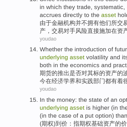
in
which
they
trade
,
systematic
,
accrues
directly
to
the
asset
hol
由于
金融机构
并不
拥有
他们
所
交
产
，
交易对手
风险
直接
施加
在
资
youdao
Whether
the
introduction
of
futu
underlying
asset
volatility
and it
both
in
the
economics
and
pract
期货
的
推出
是否
对
其
标的
资产
的
今
在
经济学界
和
实践部门
都
有着
youdao
In
the
money: the state of an
op
underlying
asset
is higher
(in th
(in the case of a put option) tha
(
期权
)
到
价
：指期权
基础
资产
的
价