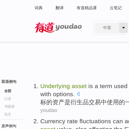
词典
翻译
有道精品课
云笔记
中英
有道 - 网易旗下搜索
双语例句
Underlying
asset
is
a
term
used
全部
with
options
.
口语
标的
资产
是
衍生品
交易
中
使用
的
书面语
youdao
论文
Currency
rate
fluctuations
can
a
原声例句