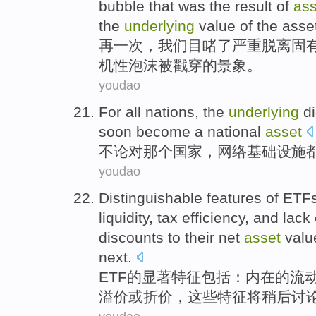
bubble
that was the
result
of
ass
the
underlying
value
of
the asse
再一
次
，
我们
目睹
了
严重脱离固
机性
泡沫
被
戳穿
的景象。
youdao
For
all
nations
, the
underlying
di
soon
become a
national
asset
不论
对
那个
国家
，网络
基础
设施
youdao
Distinguishable
features
of
ETF
liquidity
,
tax
efficiency, and lack
discounts
to their net
asset
valu
next.
ETF
的
显著
特征
包括：
内在
的
流
溢价
或
折价
，
这些
特征将稍后
讨