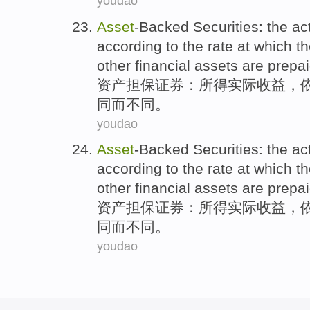
youdao
Asset
-Backed
Securities
:
the ac
according to
the
rate at which
th
other
financial
assets are
prepa
资产担保
证券
：
所得
实际
收益
，
同而不同
。
youdao
Asset
-Backed
Securities
:
the ac
according to
the
rate at which
th
other
financial
assets are
prepa
资产担保
证券
：
所得
实际
收益
，
同而不同
。
youdao