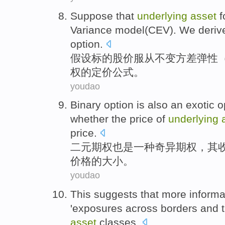
Suppose that
underlying
asset
f
Variance
model
(
CEV
). We
deriv
option
.
假设
标的
股价服从
不变
方差
弹性
权
的
定价
公式
。
youdao
Binary
option
is also
an
exotic
o
whether
the
price
of
underlying
price.
二元
期权
也是
一种
奇异
期权，
其
价格
的
大小。
youdao
This
suggests that
more
informa
'
exposures
across
borders
and
asset
classes
.