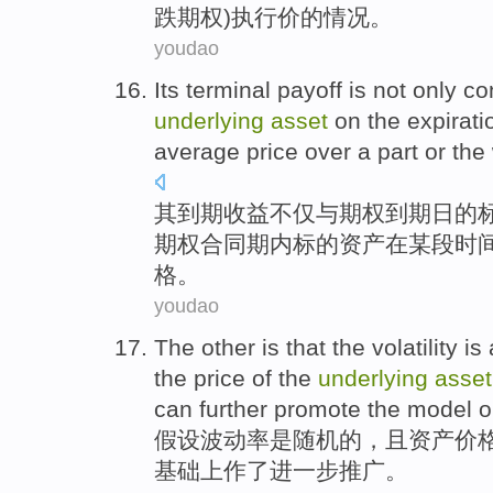
跌期权)执行价的
情况
。
youdao
Its
terminal payoff
is
not only
co
underlying
asset
on
the
expirati
average
price
over a part
or
the
其
到期
收益
不仅
与
期权
到期日
的
期权合同期内标的资产
在
某段时
格。
youdao
The other
is
that the
volatility
is
the
price
of
the
underlying
asset
can
further
promote
the
model
o
假设
波动率
是
随机
的
，
且
资产
价
基础上
作
了
进一步
推广
。