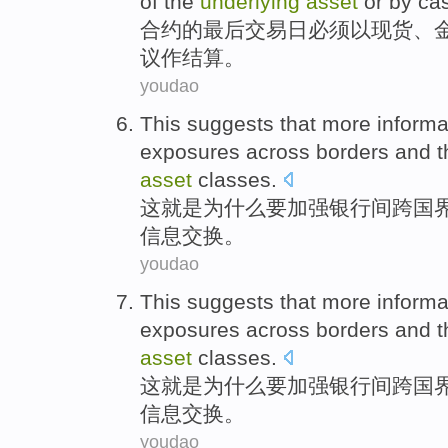
of
the
underlying
asset
or
by
ca
合约
的
最后
交易日
必须
以
现货、
议作结算。
youdao
This
suggests that
more
informa
exposures
across
borders
and
t
asset
classes
.
这
就是
为什么要加强
银行
间
跨
国
信息
交换。
youdao
This
suggests that
more
informa
exposures
across
borders
and
t
asset
classes
.
这
就是
为什么要加强
银行
间
跨
国
信息
交换。
youdao