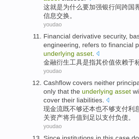
这
就是
为什么要加强
银行
间
跨
国
信息
交换。
youdao
Financial
derivative
security, ba
engineering,
refers to
financial
p
underlying
asset
.
金融
衍生
工具
是
指
其
价值
依赖
于
youdao
Cashflow
covers neither principa
only
that
the
underlying
asset
wi
cover
their liabilities
.
现金流
既
不够
还本
也
不够支付
利
关
资产
将
升值
到
足以支付负债。
youdao
Since
institutions
in this case
do