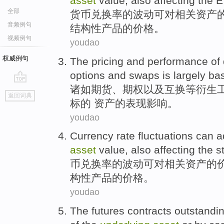
asset
value
, also
affecting
the
E
全部
货币
兑换率
的
波动
可
对
相关
资产
音频例句
结构性产品
的
价格
。
视频例句
youdao
权威例句
The
pricing
and
performance
of
options
and
swaps
is largely
ba
诸如
期货
、
期权
以及
互换
等
衍生
go
返回词典
top
标的
资产
的
表现
影响。
youdao
Currency
rate
fluctuations
can
a
asset
value
, also
affecting
the
s
币
兑换率
的
波动
可
对
相关
资产
的
构性
产品
的
价格
。
youdao
The
futures
contracts outstandi