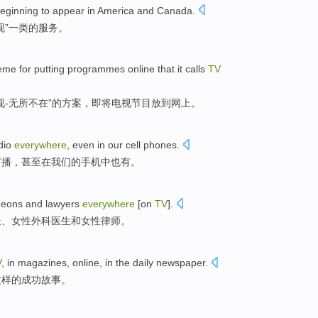
beginning
to
appear
in
America
and
Canada
.
视
”一类的
服务
。
eme for
putting
programmes
online
that it calls
TV
视
-无所不在”的
方案
，
即将
电视节目
放到网上
。
dio
everywhere
,
even
in
our
cell phones
.
广播
，
甚至
在
我们
的
手机
中也有。
geons
and
lawyers
everywhere
[
on
TV
].
长
、女性
外科医生
和
女性
律师
。
V
, in
magazines
,
online
, in the
daily
newspaper.
这样的成功故事。