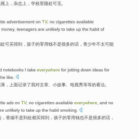
电视
上，
杂志
上，学校
里
随处
可见。
tte
advertisement
on
TV
,
no
cigarettes
available
money,
teenagers
are unlikely
to take up the
habit
of
到处
可买得到
，孩子的
零用钱
不是
很多的话，
青少年
不
太
可能
d
notebooks
I
take
everywhere
for jotting down
ideas
for
he like.
记
薄，上面记录了我
对
文章
、
小
故事
、电视秀等等的
看法
。
tte
ads
on
TV
,
no
cigarettes
available
everywhere
, and
no
re unlikely
to take
up
the
habit
smoking
.
告
，
香烟
不是
到处
都买得到，
孩子
的零用钱也
不是
很多的话
，