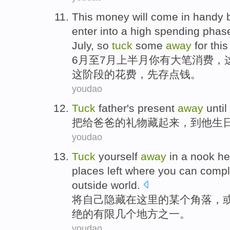
This money
will
come in handy
b
enter into
a
high spending
phas
July
,
so
tuck
some
away
for
this
6月
至
7月
上半月
你
有大笔
消费
，
这阶段
的
花费，
先
存点钱。
youdao
Tuck
father
's
present
away
until
把
给
爸爸
的
礼物
藏起来，
到
他
生
youdao
Tuck
yourself
away
in
a nook
he
places
left where
you
can
compl
outside
world
.
将
自己
隐藏
在
这里
的
某个
角落，
绝
的
有限几个
地方
之一
。
youdao