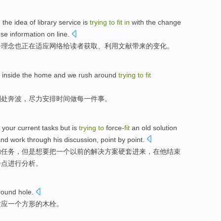
,
the
idea
of
library
service
is
trying
to
fit
in
with the
change
use
information on line
.
务
理念
也
正在
适应网络
给
读者
获取
、
利用
文献
带来
的
变化
。
inside the
home
and we
rush around
trying
to
fit
到处
奔波，
尽力
安排
时间
做每一件事
。
your
current
tasks
but
is
trying
to
force-
fit
an
old
solution
and
work through
his
discussion,
point by point
.
的
任务
，
但是
想
要
把
一个
以前
的
解决
方案硬套进来，
在
他
结束
一点进行分析。
round
hole
.
适应
一个
方形
的
木栓
。