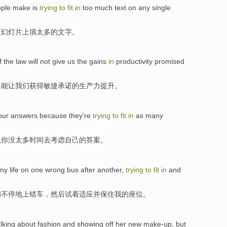
ple make
is
trying
to
fit
in
too much
text
on
any
single
页幻灯片
上
填
太多
的
文字
。
f
the law
will not
give
us
the
gains
in
productivity
promised
不能
让
我们
获得
敏捷
承诺
的生产力提升。
our
answers
because
they're
trying
to
fit
in
as
many
以
你
没
太多
时间
去
考虑
自己
的
答案
。
my life
on
one
wrong
bus
after another,
trying
to
fit
in
and
间
不停地上错车
，然后
试着
适应
并
保住
我
的座位。
alking about
fashion
and
showing off
her
new make-up
,
but