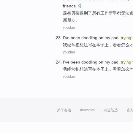
friends
.
最初贝蒂
遇到
了
所有
工作新手
都无法
新
朋友
。
youdao
I
've
been doodling
on
my
pad
,
trying
我
经常
把想法
写
在
本子上
，
看看
怎么
youdao
I
've
been doodling
on
my
pad
,
trying
我
经常
把想法
写
在
本子上
，
看看
怎么
youdao
关于有道
Investors
有道智选
官