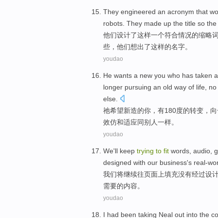
They
engineered
an
acronym
that
wo
robots
. They
made
up the
title
so
the
他们
设计
了
这样
一个
符合
情况
的
缩略
些，他们
想出
了
这样
的
名字
。
youdao
He
wants
a
new
you
who has
taken a
longer
pursuing
an old
way
of
life
, no
else
.
祂
希望
新
造
的
你
，
有
180
度
的
转变
，向
效仿
和
适应
同
别人
一样
。
youdao
We
'll
keep
trying
to
fit
words
,
audio
,
g
designed
with our
business
's
real-wo
我们
将
继续
往
页面
上填充没有经过
设
需要
的内容。
youdao
I
had
been taking
Neal
out
into the c