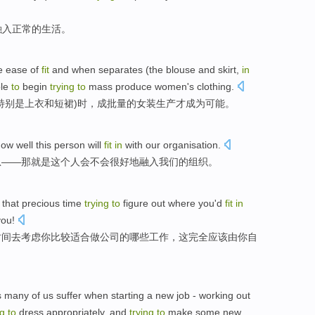
融入
正常
的
生活
。
re
ease
of
fit
and
when
separates (the
blouse
and
skirt
,
in
ble
to
begin
trying
to
mass
produce
women
's
clothing
.
特别是
上衣
和
短裙
)
时
，
成
批量
的女装
生产
才
成为可能。
how
well
this
person
will
fit
in
with our
organisation
.
息——那就是
这个
人
会不会
很
好地
融入
我们
的
组织
。
that
precious
time
trying
to
figure
out where
you
'd
fit
in
you
!
时间
去
考虑
你
比较适合做
公司
的
哪些工作，
这
完全
应该
由
你自
s
many
of
us suffer when starting a new
job
- working out
ng
to
dress
appropriately
, and
trying
to
make
some
new