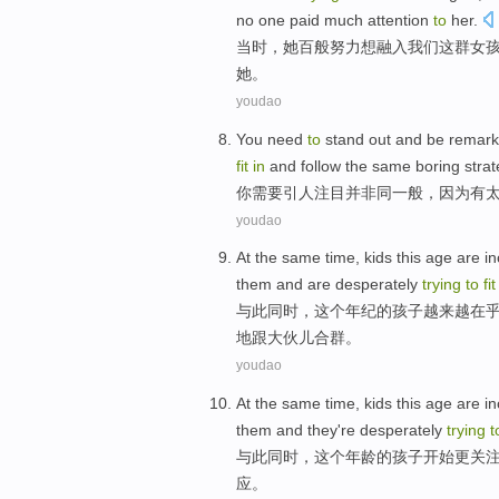
no
one
paid much attention
to
her
.
当时，
她
百般
努力想
融入
我们
这
群女
她。
youdao
You
need
to
stand out
and
be remark
fit
in
and
follow
the
same
boring
strat
你
需要
引人注目
并
非同一般
，
因为
有
youdao
At the same time
,
kids
this
age
are in
them
and
are
desperately
trying
to
fi
与此
同时
，
这个
年纪
的
孩子
越来越
在
地跟大伙儿合群。
youdao
At the same time
,
kids
this
age
are in
them
and
they're
desperately
trying
t
与此
同时
，
这个
年龄
的
孩子
开始
更
关
应。