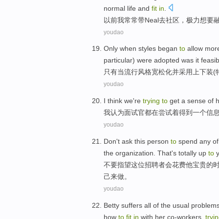
normal
life
and
fit
in
.
以前
我
常常
带
Neal
去
社区
，
极力
想
要
youdao
Only
when
styles
began
to
allow mo
particular
) were
adopted
was it feasi
只有
当
流行风格
宽松
化
并
采用
上下装(
youdao
I
think
we
're
trying
to
get
a
sense
of
我
认为
面试官
都
在
尝试
着
得到
一个
信
youdao
Don't
ask
this
person
to
spend any
of
the
organization
.
That
's totally
up
to
不要
指望
这位
招聘者会
花费
他
宝贵
的
己来做。
youdao
Betty
suffers
all
of the
usual
problem
how
to
fit
in
with
her co-workers
,
tryi