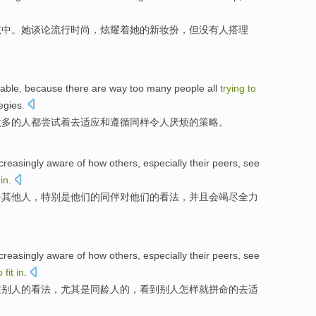
孩
中。她
谈论
流行时尚
，
炫耀
着
她
的
新妆
扮，
但
没有
人
搭理
able
,
because
there are
way too many
people
all
trying
to
egies
.
太多
的
人
都
尝试着
去
适应
和
遵循
同样
令人厌烦
的策略。
creasingly
aware
of
how
others
,
especially
their
peers
, see
t
in
.
乎
其他人
，
特别是
他们
的
同伴
对
他们
的看法，
并且
会
竭尽
全力
creasingly
aware
of
how
others
,
especially
their peers
,
see
o
fit
in
.
注
别人
的看法，
尤其是
同龄人
的，
看到
别人
怎样
就
拼命的去适