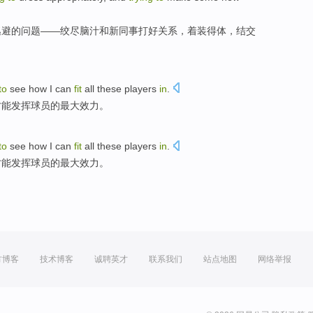
逃避
的
问题
——绞尽脑汁
和
新
同事
打好关系，
着装
得体
，
结交
to
see
how I
can
fit
all
these players
in
.
才能
发挥球员的最大效力。
to
see
how I
can
fit
all
these players
in
.
才能
发挥球员的最大效力。
方博客
技术博客
诚聘英才
联系我们
站点地图
网络举报