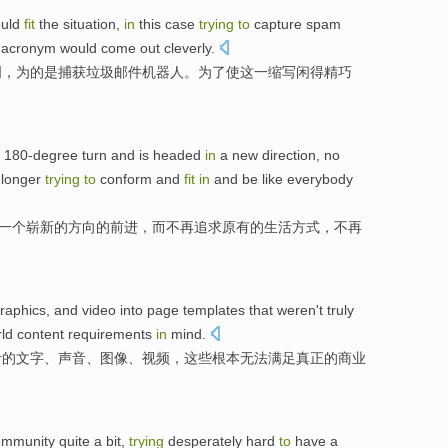
uld
fit
the
situation
,
in
this
case
trying
to
capture
spam
acronym
would
come
out
cleverly
.
词，为的是
捕获
垃圾邮件
机器人
。
为了
使
这
一
缩写
闲
得精巧
 180
-degree
turn
and is headed
in
a
new
direction
, no
 longer
trying
to
conform
and
fit
in
and be
like
everybody
一个
崭新
的
方向
的前进，而
不再
追求
原有
的
生活
方式
，不再
raphics
, and
video
into
page
templates
that
weren
't
truly
rld
content
requirements
in
mind.
计
的
文字
、
声音
、
图像
、
视频
，
这些
根本
无法
满足
真正
的
商业
ommunity quite a bit,
trying
desperately hard
to
have
a