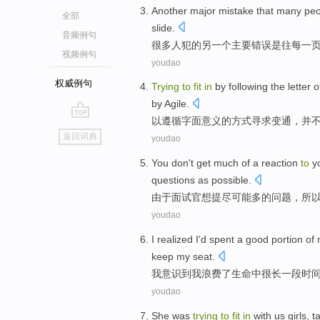
Another
major
mistake
that
many
peo
全部
slide
.
音频例句
很多
人犯的
另一个
主要
错误
是
往
每
一
视频例句
youdao
权威例句
Trying
to
fit
in
by
following
the
letter
o
by
Agile
.
以
遵循
字面意义
的
方式寻求变通，并
go
返回词典
youdao
top
You
don't
get much
of
a reaction
to
y
questions
as
possible
.
由于
面试官
想
提
尽可能
多
的
问题
，所
youdao
I
realized
I
'd spent
a
good
portion
of
keep
my
seat
.
我
意识到
我
浪费
了
生命
中
很
长
一
段时
youdao
She
was
trying
to
fit
in
with
us
girls
,
t