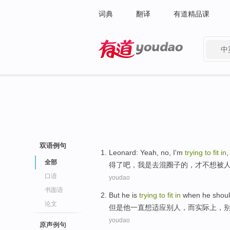
词典
翻译
有道精品课
中
有道 - 网易旗下搜索
双语例句
Leonard
:
Yeah
, no,
I'm
trying
to
fit
in
全部
得了
吧
，
我
是
去
混
圈子
的，才
不想
被
口语
youdao
书面语
But
he
is
trying
to
fit
in
when he
shou
论文
但是
他
一直
想
适应
别人
，而实际上，
youdao
原声例句