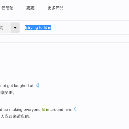
云笔记
惠惠
更多产品
英
,
not
get laughed
at.
人嘲笑咧。
ld be
making
everyone
fit
in
around
him
.
别人
应该
来适应
他
。