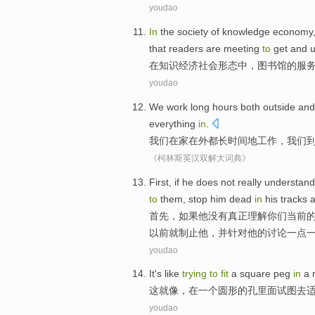
youdao
In
the
society
of
knowledge
economy
that
readers
are meeting
to
get
and
在
知识
经济
社会形态
中
，
图书馆
的
服
youdao
We
work
long
hours
both
outside
and 
everything
in
.
我们
在家
在外
都
长
时间
地
工作
，我们
《柯林斯英汉双解大词典》
First
,
if
he
does not
really
understand
to
them,
stop
him
dead
in
his
tracks
首先
，
如果
他
没有
真正
理解
你们
当前
以前
就制止
他
，
并
针对
他的
讨论
一点
youdao
It
's like
trying
to
fit
a
square
peg
in
a
这
就
像，
在
一
个
圆形
的孔里面
试图
去
youdao