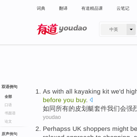
词典
翻译
有道精品课
云笔记
中英
有道 - 网易旗下搜索
双语例句
As with
all
kayaking
kit
we
'd
hig
全部
before
you
buy
.
口语
如同
所有
的
皮划艇
套件
我们
会
强
书面语
youdao
论文
Perhapss UK
shoppers
might
be
原声例句