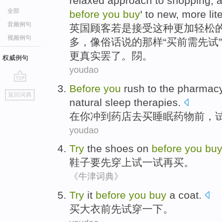
relaxed
approach
to
shopping
, 
全部
before
you
buy
' to
new
,
more
lit
音频例句
英国
顾客若是
接受
这种
更加
轻松
视频例句
多，像
俗话
说的那样“
买
前
需先
试
更真实罢了。閯。
权威例句
youdao
Before
you
rush
to
the pharmac
go
返回词典
top
natural
sleep
therapies
.
在
你
冲
到
药店
去
买
睡眠
药物前
，
youdao
Try
the
shoes
on
before
you
bu
鞋子
要先
穿上
试
一
试
再
买
。
《牛津词典》
Try
it
before
you
buy
a coat
.
买
大衣
前
先
试穿
一下。