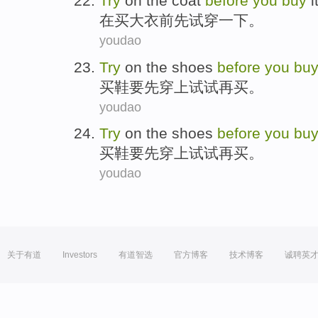
Try
on
the
coat
before
you
buy
it
在
买
大衣
前
先
试穿
一下。
youdao
Try
on
the
shoes
before
you
bu
买
鞋
要
先
穿上
试试再
买。
youdao
Try
on
the
shoes
before
you
bu
买
鞋
要
先
穿上
试试再
买。
youdao
关于有道
Investors
有道智选
官方博客
技术博客
诚聘英