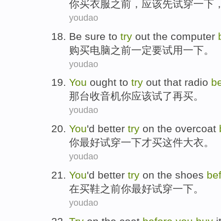
你
买
衣服
之前
，
应该
先试穿一下
youdao
Be sure
to
try
out
the
computer
购买
电脑
之前
一定
要
试用
一下。
youdao
You
ought to
try
out
that
radio
b
那
台收音机
你
应该
试
了
再
买
。
youdao
You
'd better
try
on
the overcoat
你
最好
试穿一下
才
买
这件
大衣。
youdao
You
'd better
try
on the
shoes
be
在
买
鞋
之前
你
最好
试穿一下
。
youdao