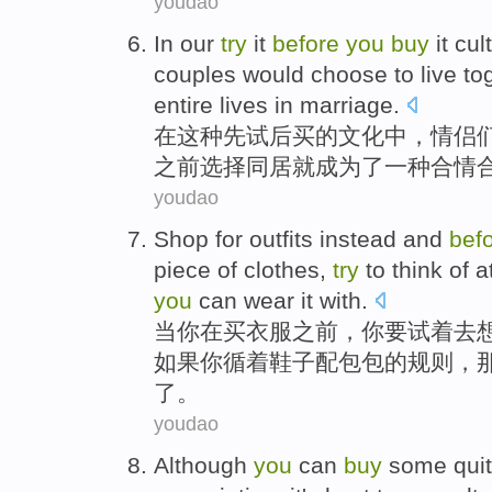
youdao
In
our
try
it
before
you
buy
it
cul
couples
would
choose
to
live to
entire lives
in
marriage.
在
这种
先
试
后
买
的
文化
中，
情侣
之前
选择
同居
就
成为了
一种合情
youdao
Shop for
outfits
instead and
bef
piece
of
clothes
,
try
to
think
of
a
you
can
wear
it
with
.
当
你
在
买
衣服
之前
，你
要
试着
去
如果你循着鞋子配
包包
的规则，
了。
youdao
Although
you
can
buy
some
qui