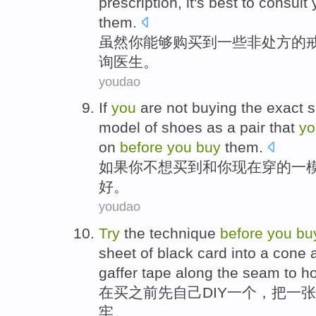
prescription
, it
's best
to
consult
them.
虽然
你
能够
购买到
一些
非
处方
的
询
医生
。
youdao
If
you
are
not
buying
the
exact
model of
shoes
as a pair
that
yo
on
before
you
buy
them.
如果
你
不想
买
到和你现在
穿
的
一
好。
youdao
Try
the technique
before
you
bu
sheet
of black
card
into a
cone
a
gaffer
tape along the seam to ho
在
买
之前
先自己
DIY
一个
，把
一张
牢
。