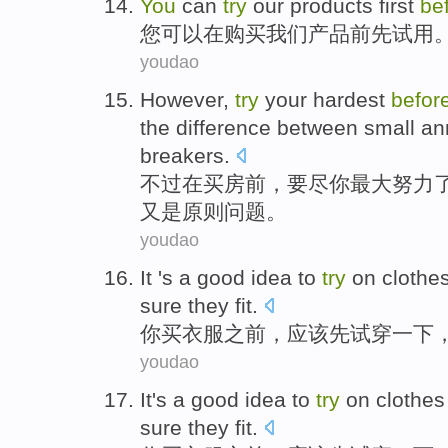
You
can
try
our
products
first
be
您
可以
在
购买
我们
产品
前先
试用
youdao
However
,
try
your
hardest
befor
the difference between
small
an
breakers.
不过
在
买房
前
，
要尽
你
最大
努力
又是原则问题。
youdao
It 's a good idea to
try
on
clothe
sure
they fit
.
你
买
衣服
之前
，应该
先试穿一下
youdao
It's a good
idea to
try
on
clothes
sure they
fit
.