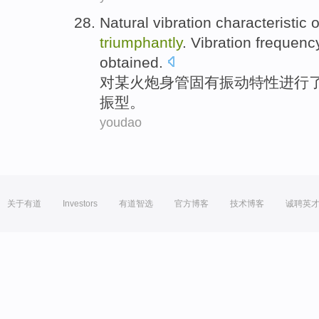
Natural
vibration
characteristic
o
triumphantly
.
Vibration
frequen
obtained
.
对
某火炮身
管
固有
振动
特性
进行
振
型
。
youdao
关于有道
Investors
有道智选
官方博客
技术博客
诚聘英