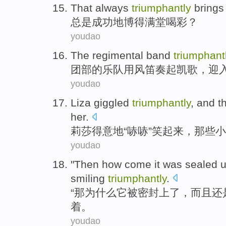
That always
triumphantly
brings
总是
成功
地博得满堂喝彩？
youdao
The regimental
band
triumphant
团部
的
乐队
用风笛奏起凯歌，迎
youdao
Liza
giggled
triumphantly
, and
t
her.
莉莎
得意
地“
哧哧
”
笑
起来，
那些
小
youdao
"
Then
how come
it
was
sealed 
smiling
triumphantly
.
“
那
为什么
它
被
密封
上了，
而且
还
着
。
youdao