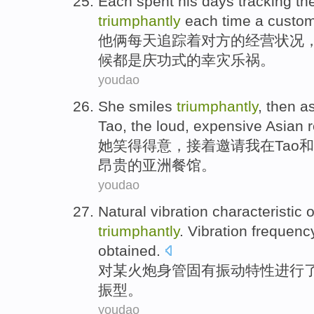
Each spent his
days
tracking
th
triumphantly
each
time
a
custo
他俩
每天
追踪
着
对方
的
经营
状况
候
都是庆功式的
幸灾乐祸
。
youdao
She
smiles
triumphantly
,
then
a
Tao
,
the
loud
,
expensive
Asian
她
笑
得得意
，
接着
邀请
我
在
Tao
和
昂贵
的
亚洲
餐馆
。
youdao
Natural
vibration
characteristic
o
triumphantly
.
Vibration
frequen
obtained
.
对
某火炮身
管
固有
振动
特性
进行
振
型
。
youdao