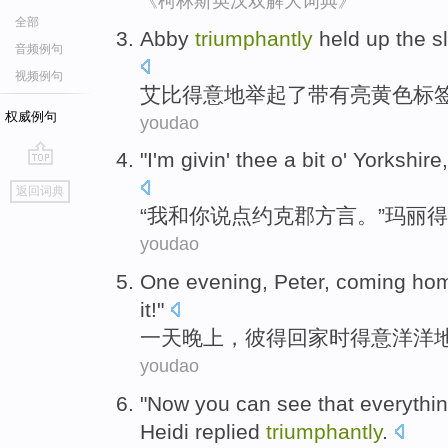
《柯林斯英汉双解大词典》
全部
Abby
triumphantly
held up
the
s
音频例句
视频例句
艾比
得意地
举起
了
带有
亮
黄色
标
权威例句
youdao
"
I'm
givin'
thee
a bit o
'
Yorkshire
go
返回词典
top
“
我
和
你
说
点
约克郡方言
。”
玛丽
得
youdao
One
evening
,
Peter
,
coming ho
it!"
一
天晚上
，
彼得
回家
时
得意
洋洋
youdao
"
Now
you
can
see
that
everythi
Heidi
replied
triumphantly
.