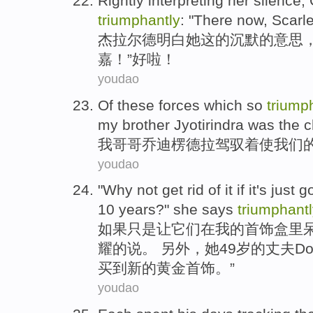
Rightly interpreting
her
silence
,
triumphantly
: "There now,
Scarle
杰拉尔德明白
她
这的
沉默
的意思
嘉
！”好啦！
youdao
Of
these
forces
which so
triump
my
brother
Jyotirindra
was the
c
我
哥哥
乔迪楞德拉
驾驭着使
我们
youdao
"
Why
not
get rid
of
it
if
it's just
g
10
years
?"
she
says
triumphantl
如果
只是
让它们
在
我
的
首饰盒
里
耀的
说
。 另外，她49岁的丈夫Do
买
到
新的黄金首饰。”
youdao