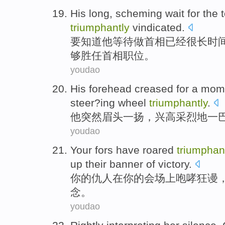
His
long
, scheming
wait for
the 
triumphantly
vindicated.
要
知道
他
等待
做首相已经
很长时
够胜任首相
职位
。
youdao
His
forehead creased for
a
mome
steer?ing
wheel
triumphantly
.
他
突然
眉头
一
扬，兴高采烈地
一
youdao
Your
fors have
roared
triumphan
up
their
banner
of
victory.
你
的
仇人
在
你
的会场
上咆哮狂
谩
念。
youdao