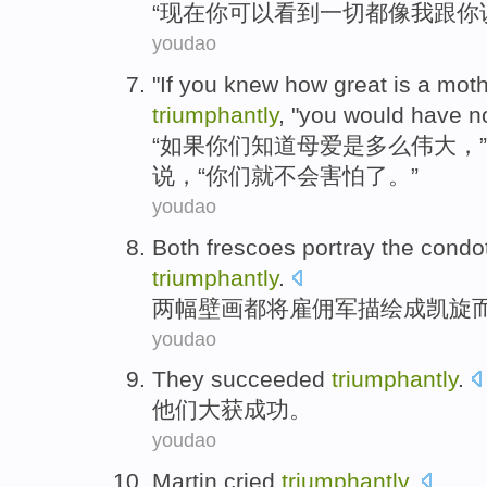
“
现在
你
可以
看到
一切
都
像
我
跟
你
youdao
"
If
you
knew
how
great
is
a moth
triumphantly
, "you
would
have n
“
如果
你们
知道
母爱
是
多么
伟大
，”
说，“你们
就
不会
害怕
了。”
youdao
Both
frescoes
portray
the
condot
triumphantly
.
两
幅壁画都将雇佣军
描绘
成
凯旋
youdao
They
succeeded
triumphantly
.
他们
大获
成功
。
youdao
Martin
cried
triumphantly
.