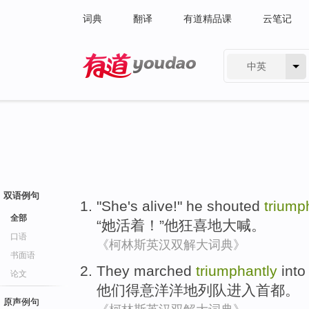
词典
翻译
有道精品课
云笔记
中英
有道 - 网易旗下搜索
双语例句
"
She
's alive
!"
he
shouted
triump
全部
“
她
活着
！”
他
狂喜地
大喊
。
口语
《柯林斯英汉双解大词典》
书面语
They
marched
triumphantly
into
论文
他们
得意
洋洋地列队
进入
首都。
原声例句