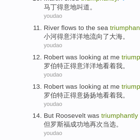
马丁
得意地
叫道
。
youdao
River
flows to
the sea
triumphan
小河
得意洋洋地
流向
了
大海
。
youdao
Robert
was
looking at
me
triump
罗伯特
正得意洋洋地
看着
我
。
youdao
Robert
was
looking at
me
triump
罗伯特
正得意扬扬地
看着
我
。
youdao
But
Roosevelt was
triumphantly
但
罗斯福
成功地再次当选。
youdao