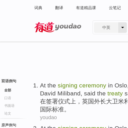
词典
翻译
有道精品课
云笔记
中英
有道 - 网易旗下搜索
双语例句
At
the
signing
ceremony
in Oslo
全部
David
Miliband
,
said
the
treaty
s
口语
在
签署
仪式上
，
英国
外长
大卫
米
书面语
国际
标准。
论文
youdao
原声例句