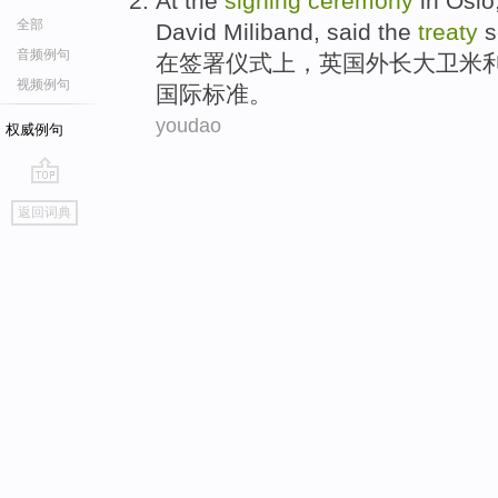
At
the
signing
ceremony
in Oslo
全部
David
Miliband
,
said
the
treaty
s
音频例句
在
签署
仪式上
，
英国
外长
大卫
米
视频例句
国际
标准。
youdao
权威例句
go
返回词典
top