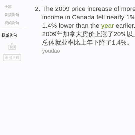
全部
The 2009
price
increase
of mor
音频例句
income
in
Canada
fell
nearly
1%
视频例句
1.4% lower
than
the
year
earlier
2009年
加拿大
房价
上涨
了20%
以
权威例句
总体
就业率
比
上年
下降了1.4%。
youdao
go
返回词典
top