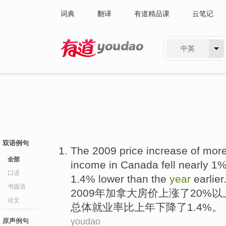
词典
翻译
有道精品课
云笔记
中英
有道 - 网易旗下搜索
双语例句
The 2009
price
increase
of mor
全部
income
in
Canada
fell
nearly
1%
口语
1.4% lower
than
the
year
earlier
书面语
2009年
加拿大
房价
上涨
了20%
以
论文
总体
就业率
比
上年
下降了1.4%。
youdao
原声例句