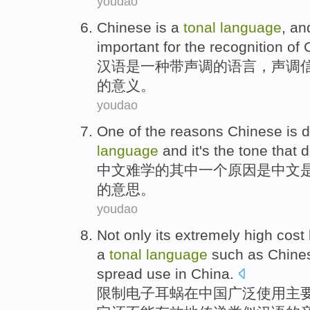
youdao
Chinese
is
a
tonal
language
, an
important
for
the
recognition
of
C
汉语
是
一种
带
声调
的
语言
，
声调
的
意义。
youdao
One
of the
reasons
Chinese
is d
language
and it's the
tone
that
d
中文
难
学
的
其中
一
个
原因
是
中文
的
意思
。
youdao
Not
only
its
extremely high
cost
a
tonal
language
such as
Chine
spread
use
in
China
.
限制
电子耳蜗
在
中国
广泛
使用
主