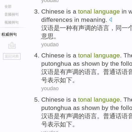
youdao
全部
Chinese
is
a
tonal
language
in 
音频例句
differences
in
meaning
.
视频例句
汉语
是
一种
有
声调
的
语言
，同一
权威例句
意思
。
youdao
go
Chinese
is
a
tonal
language
.
Th
返回词典
top
putonghua
as shown
by
the
foll
汉语
是
有
声调
的
语言
。
普通话
语
号表示
如下
。
youdao
Chinese
is
a
tonal
language
.
Th
putonghua
as shown
by
the
foll
汉语
是
有
声调
的
语言
。
普通话
语
号
表示
如下
。