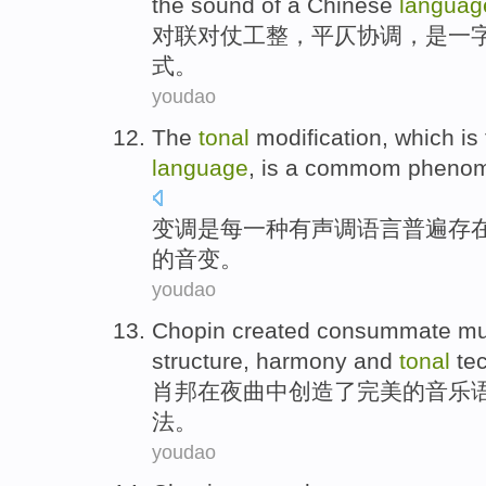
the
sound
of
a
Chinese
languag
对联
对仗
工整
，
平仄
协调
，
是
一
式
。
youdao
The
tonal
modification, which
is
language
,
is
a
commom
pheno
变调
是
每
一种
有声调
语言
普遍
存
的音变。
youdao
Chopin
created
consummate
mu
structure
,
harmony
and
tonal
te
肖邦
在
夜曲
中
创造了
完美
的
音乐
法
。
youdao