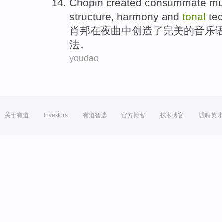
Chopin
created
consummate
mu
structure
,
harmony
and
tonal
te
肖邦
在
夜曲
中
创造了
完美
的
音乐
法
。
youdao
关于有道
Investors
有道智选
官方博客
技术博客
诚聘英