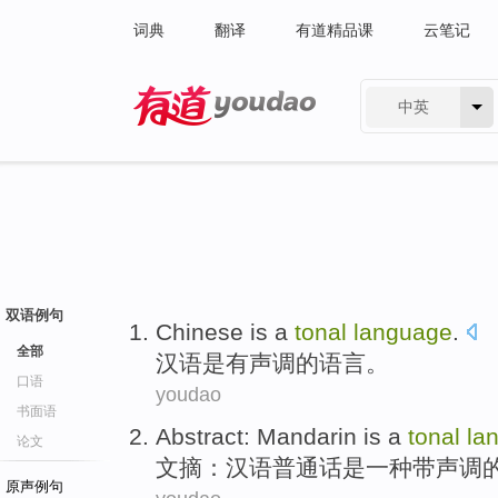
词典
翻译
有道精品课
云笔记
中英
有道 - 网易旗下搜索
双语例句
Chinese
is
a
tonal
language
.
全部
汉语
是
有
声调的语言。
口语
youdao
书面语
Abstract
:
Mandarin
is
a
tonal
la
论文
文摘
：
汉语普通话
是
一种
带声调
原声例句