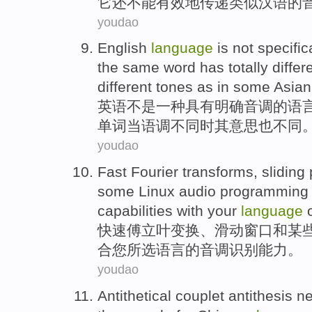
它
还
不能
有效地
传递
类似
汉语
的
youdao
English
language
is not
specific
the
same
word
has totally
differ
different
tones
as
in
some
Asian
英语
不是
一种
具有明确音调
的
语
单词
当
语调
不同时
其意思
也
不同
youdao
Fast
Fourier
transforms
,
sliding
some
Linux
audio
programming
capabilities
with
your
language
快速
傅立叶
变换
、
滑动
窗口
和
某
合
您
所
选
语言
的
音调
识别
能力
。
youdao
Antithetical couplet
antithesis
ne