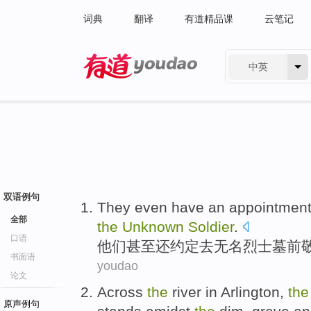
词典
翻译
有道精品课
云笔记
中英
有道 - 网易旗下搜索
双语例句
They
even
have
an appointmen
全部
the
Unknown
Soldier
.
口语
他们
甚至
还
约定
去
无名烈士墓前
书面语
youdao
论文
Across
the
river
in
Arlington
,
the
原声例句