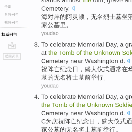
stands amidst
the
dim
, grave a
全部
Cemetery
.
音频例句
海
对岸
的
阿
灵
顿，
无名烈士墓
坐
视频例句
家
公墓里
。
youdao
权威例句
To celebrate
Memorial Day
,
a g
at
the
Tomb
of
the
Unknown
Sol
go
返回词典
top
Cemetery
near
Washington
d.
祝
阵亡
纪念日
，
盛大
仪式
通常
在
墓
的
无名
将士墓
前
举行
。
youdao
To
celebrate
Memorial
Day,
a g
the
Tomb
of
the
Unknown
Soldie
Cemetery
near
Washington
d.
C
为
庆祝
阵亡
纪念日，
盛大
仪式
家公墓
的
无名
将士墓
前
举行
。