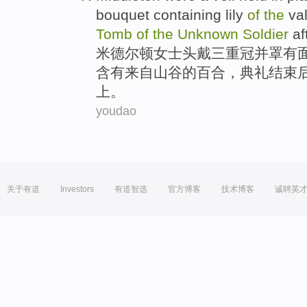
bouquet
containing
lily
of
the
val
Tomb
of
the
Unknown
Soldier
af
米德尔顿
女士头
戴
三重
冠
并
罩
有
含有来自
山谷
的
百合
，典礼结束
上
。
youdao
关于有道
Investors
有道智选
官方博客
技术博客
诚聘英