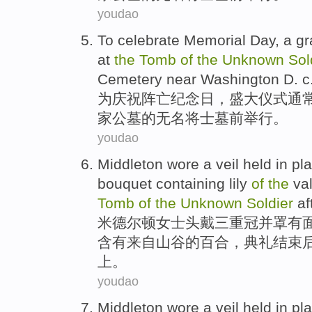
youdao
To
celebrate
Memorial
Day,
a g
at
the
Tomb
of
the
Unknown
Sol
Cemetery
near
Washington
D. c
为
庆祝
阵亡
纪念日，
盛大
仪式
通
家
公墓
的
无名
将士墓
前
举行
。
youdao
Middleton
wore
a
veil
held
in pl
bouquet
containing
lily
of
the
val
Tomb
of
the
Unknown
Soldier
af
米德尔顿
女士头
戴
三重
冠
并
罩
有
含有来自
山谷
的
百合
，典礼结束
上
。
youdao
Middleton
wore
a
veil
held
in pl