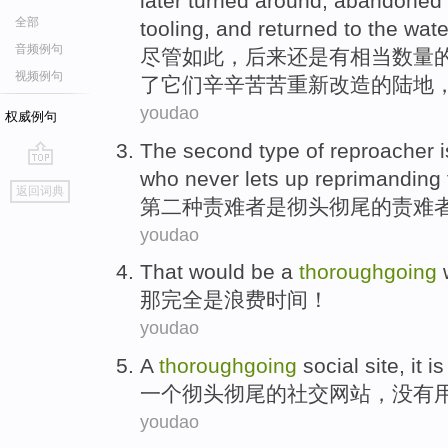
later turned
around,
abandoned
全部
tooling
,
and
returned to
the
wate
音频例句
尽管如此
，
后来
还是
有
相当
数量
视频例句
了
它们
辛辛苦苦
重新
改造的
陆地
youdao
权威例句
The second
type
of reproacher
i
who
never
lets up reprimanding
go
返回词典
top
第二
种
责难者
是
彻头彻尾
的
责难
youdao
That
would be
a
thoroughgoing
w
那
完全是
浪费
时间！
youdao
A
thoroughgoing
social
site
, it i
一个
彻头彻尾
的
社交
网站
，没有
youdao