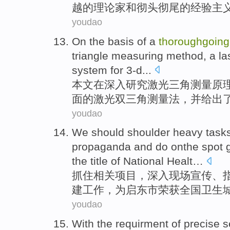
越的
理论家
和
彻头彻尾
的经验主
youdao
On
the
basis
of
a
thoroughgoing
triangle
measuring
method
,
a
la
system for
3-d
...
本文
在
深入
研究
激光
三角
测量
原
面的激光双
三角
测量
法
，并给出
youdao
We should shoulder
heavy
task
propaganda
and do onthe
spot
the title
of
National
Healt…
抓住相关项目，
深入
现场
宣传
、
建
工作
，为
启东市
荣获
全国
卫生
youdao
With
the
requirment
of
precise
s