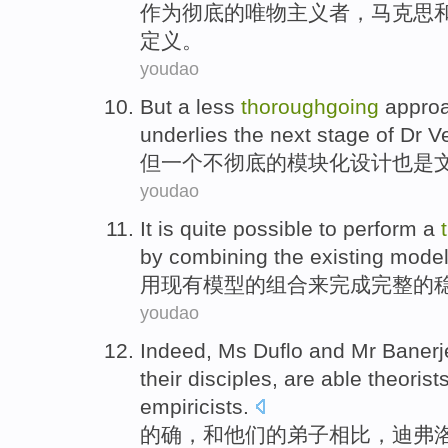
作为
彻底
的
唯物主义者
，
马克思
定义
。
youdao
But
a
less
thoroughgoing
approa
underlies the next stage
of
Dr
V
但
一个
不
彻底
的
模块化
设计
也是
youdao
It
is
quite
possible
to
perform
a
by
combining
the
existing
mode
用
现有
模型
的
组合
来
完成
完整
的
youdao
Indeed
,
Ms Duflo
and
Mr
Banerj
their
disciples
, are
able
theorist
empiricists
.
的确
，和
他们
的
弟子
相比
，迪弗