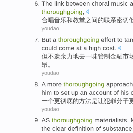
The
link
between
choral
music
thoroughgoing
;
合唱
音乐
和
教堂
之间
的
联系
密切
youdao
But
a
thoroughgoing
effort
to
ta
could come at a
high
cost
.
但
不遗余力
地
去
一味管制
金融市
昂
。
youdao
A
more
thoroughgoing
approach
him to
set up
an
account
of
his
一
个
更
彻底
的
方法
是
让
犯罪分子
youdao
AS
thoroughgoing
materialists
,
the
clear
definition
of
substance