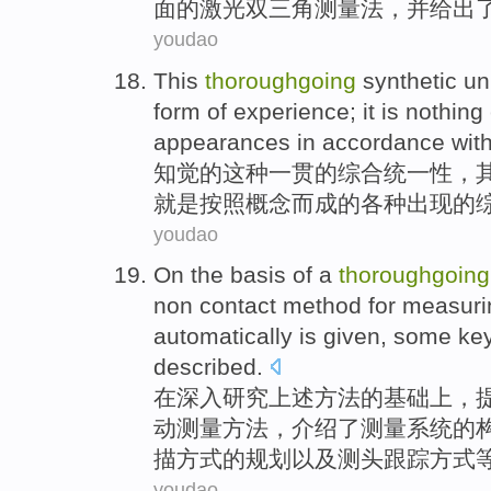
面的激光双
三角
测量
法
，并给出
youdao
This
thoroughgoing
synthetic
un
form
of
experience
;
it
is
nothing 
appearances
in
accordance wit
知觉
的
这种
一贯
的
综合
统一性
，
就是
按照
概念
而
成的各种
出现
的
youdao
On
the
basis
of
a
thoroughgoing
non
contact
method
for
measuri
automatically
is given,
some key
described
.
在
深入
研究
上述
方法
的
基础上
，
动
测量
方法
，介绍了测量系统的
描方式的规划以及测头跟踪方式
youdao