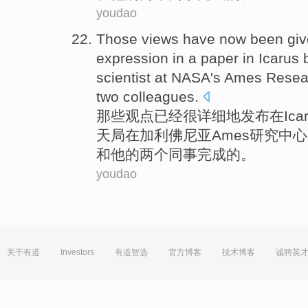
youdao
Those
views
have now been
giv
expression
in
a paper in
Icarus
scientist
at NASA's
Ames
Resea
two
colleagues
.
那些
观点
已经
很详细地发布
在
Ica
天局
在加利佛
尼亚
Ames
研究
中心
和
他的
两个
同事完成的。
youdao
关于有道
Investors
有道智选
官方博客
技术博客
诚聘英