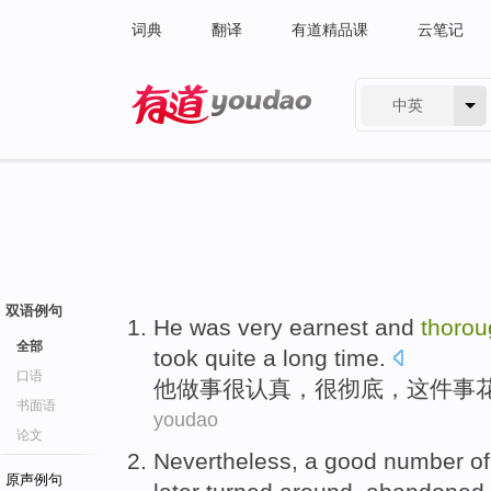
词典
翻译
有道精品课
云笔记
中英
有道 - 网易旗下搜索
双语例句
He
was
very
earnest
and
thorou
全部
took
quite
a
long
time
.
口语
他
做事
很
认真
，
很彻底
，
这件事
书面语
youdao
论文
Nevertheless
,
a good
number
of
原声例句