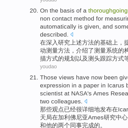
On
the
basis
of
a
thoroughgoing
non
contact
method
for
measuri
automatically
is given,
and
some
described
.
在
深入
研究
上述
方法
的
基础上
，
动
测量
方法
，
介绍
了测量系统的
描方式的规划
以及
测头跟踪方式
youdao
Those
views
have now been
giv
expression
in
a paper in
Icarus
scientist
at NASA's
Ames
Resea
two
colleagues
.
那些
观点
已经
很详细地发布
在
Ica
天局
在加利佛
尼亚
Ames
研究
中心
和
他的
两个
同事完成的。