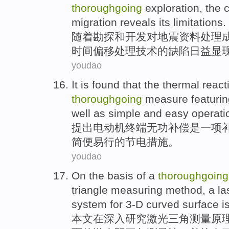
thoroughgoing
exploration
, the
migration
reveals
its
limitations
.
随着
勘探
和
开发
对
地震资料
处理
时间
偏移
处理技术的
缺陷
日益
显
youdao
It is found that the thermal
react
thoroughgoing
measure
featuri
well as
simple
and easy operati
提出
电动机
终端
无功
补偿
是
一
项
简便
易行的
节电
措施
。
youdao
On
the basis
of
a
thoroughgoing
triangle
measuring
method
,
a
la
system for 3-D
curved
surface i
本文
在
深入
研究
激光
三角
测量
原