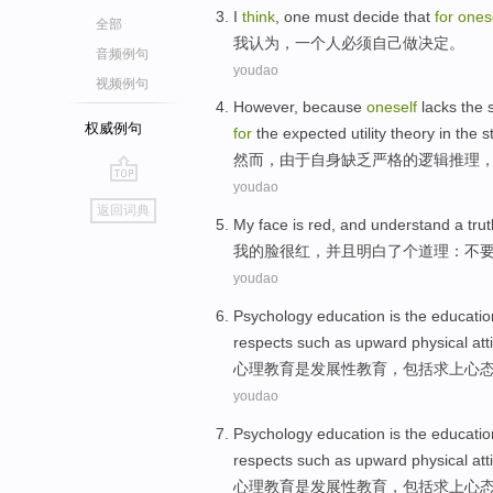
I
think
,
one
must
decide that
for
ones
全部
我
认为
，
一个人
必须
自己
做
决定
。
音频例句
youdao
视频例句
However
,
because
oneself
lacks the
s
权威例句
for
the
expected
utility
theory
in
the s
然而
，
由于
自身
缺乏
严格
的
逻辑
推理
youdao
go
返回词典
top
My
face
is
red
,
and
understand
a
tru
我
的
脸
很
红
，
并且
明白
了个
道理
：
不
youdao
Psychology
education
is
the educatio
respects such as
upward physical
att
心理
教育
是
发展性
教育，
包括
求上
心
youdao
Psychology
education
is
the educatio
respects such as
upward physical
att
心理
教育
是
发展性
教育，
包括
求上
心