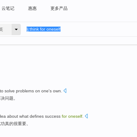
云笔记
惠惠
更多产品
英
 to
solve
problems
on one's own.
解决
问题
。
dea
about
what
defines
success
for
oneself
.
成功
真的很
重要
。