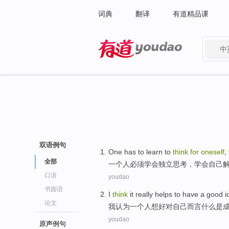
词典
翻译
有道精品课
中
有道 - 网易旗下搜索
双语例句
One
has to
learn
to
think
for
oneself
,
全部
一个人
必须
学会
独立
思考
，学会
自己
口语
youdao
书面语
I
think
it
really
helps
to
have
a
good i
论文
我
认为
一个
人想
好
对
自己
而言
什么是
youdao
原声例句