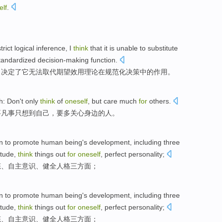
elf
.
trict
logical
inference
,
I
think
that
it
is
unable to
substitute
tandardized
decision-making
function
.
，
决定
了
它
无法
取代
期望
效用
理论
在
规范化
决策中的
作用
。
th
:
Don't
only
think
of
oneself
, but
care much
for
others
.
要
凡事
只
想到
自己
，要多
关心
身边
的
人。
n to promote human being's
development
,
including
three
itude
,
think
things out
for
oneself
,
perfect
personality
;
态
、自主意识、
健全
人格
三
方面
；
n to promote human being's
development
,
including
three
itude
,
think
things out
for
oneself
,
perfect
personality
;
态
、自主意识、
健全
人格
三
方面
；