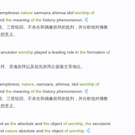
emptiness
nature
samsara
ahimsa idol
worship
of
nd
the
meaning
of
the
history
phenomenon
.
佛性、三世
轮回
、不
杀生
和
偶像
崇拜
的
批判
，并
分析
他
对
佛教
思想
意义
。
ancestor
worship
played
a
leading
role
in
the
formation
of
崇拜、
灵魂
崇拜
以及
祖先
崇拜
占据
着
主导
地位
。
emptiness
,
nature
,
samsara
,
ahimsa
,
idol
worship
of
nd
the
meaning
of
the
history
phenomenon
.
性
、三世
轮回
、不
杀生
和
偶像
崇拜
的
批判
，并
分析
他对佛教
思想
意义
。
od
as
the
absolute
and
the
object
of
worship
,
the
secularist
nd
nature
absolute and
the
object
of
worship
.