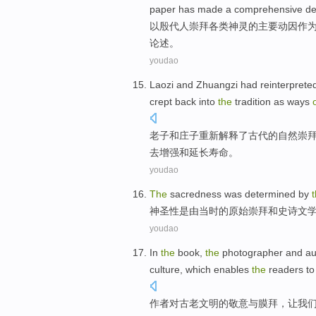
paper
has made a comprehensive de
以
殷
代
人
崇拜
各类
神灵
的
主要
动因作
论述
。
youdao
Laozi
and
Zhuangzi had reinterprete
crept
back
into
the
tradition
as
ways
老子
和
庄子
重新
解释了
古代
的
自然
崇
去
增强
和
延长
寿命
。
youdao
The
sacredness
was
determined
by
神圣性
是
由
当时
的
原始
崇拜
和
史诗
文
youdao
In
the
book,
the
photographer and
au
culture
, which enables
the
readers t
作者
对
古老
文明
的敬意
与
膜拜
，让我