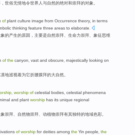
拜
，
世俗
无情地
令
世界
人
与
自然
的绝对和崇拜的对象。
e
of
plant
culture
image
from
Occurrence
theory, in
terms
mbolic
thinking
feature
three
areas
to
elaborate
.
意象
的
产生
的
原因，主要是
自然
崇拜
、
生命力
崇拜、
象征
思维
m
of
the
canyon
, vast
and
obscure
,
majestically
looking on
凛凛地巡视着
为
它
折腰
膜拜
的
大自然
。
orship
,
worship
of
celestial
bodies,
celestial
phenomena
nimal and plant
worship
has
its
unique
regional
天象
崇拜、自然物崇拜、
动植物
崇拜
有
其
独特的
地域
色彩。
ivations
of
worship
for
deities
among
the
Yin
people
,
the