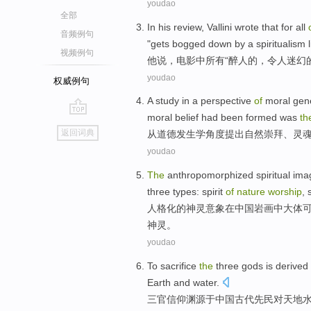
youdao
全部
In
his
review, Vallini wrote that for
all
音频例句
"
gets bogged down
by a
spiritualism 
视频例句
他
说，
电影
中
所有
“
醉人
的
，
令人迷幻
youdao
权威例句
A study in a
perspective
of
moral
gen
moral
belief had been
formed
was
th
go
返回词典
从
道德
发生学
角度
提出
自然
崇拜
、
灵
top
youdao
The
anthropomorphized
spiritual
ima
three
types
:
spirit
of
nature
worship
, 
人格化
的
神灵
意象
在
中国
岩画
中大体
神灵。
youdao
To sacrifice
the
three
gods is derived
Earth and
water
.
三
官
信仰
渊源于中国
古代
先民
对
天地