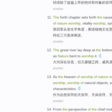
经
排除
了
超越
上帝
的
绝对
和
对象
的
崇
youdao
The
forth
chapter
sets forth
the
caus
of
nature
worship
,
vitality
worship
,
sy
第四
章
从
发生学
角度
，阐述
植物
文化
特征
三
方面
来
阐述
。
youdao
The
great river lay
deep
at
the
botto
as
Nature
bent
to
worship
it
.
大河
深
在
谷底
，但
又
朦胧辽阔
，
威风
youdao
As
the
heaven
of
worship
of
nature
w
worship
,
worship
of
natural objects,
a
characteristics.
作为
自然
崇拜
的
天
崇拜、
天体
崇拜、
youdao
From
the
perspective
of
the
chief
mot