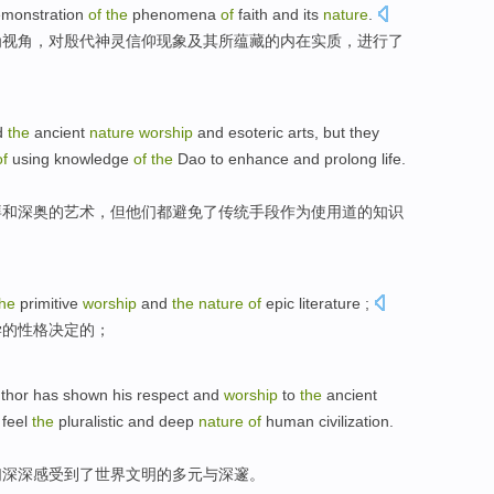
monstration
of
the
phenomena
of
faith
and its
nature
.
为
视角
，对殷代神灵
信仰
现象
及其
所蕴藏的内在实质，进行了
d
the
ancient
nature
worship
and
esoteric
arts
,
but
they
of
using
knowledge
of
the
Dao
to
enhance
and
prolong
life
.
拜
和
深奥
的
艺术
，
但
他们
都避免
了
传统
手段
作为
使用
道
的
知识
the
primitive
worship
and
the
nature
of
epic
literature
;
学
的
性格
决定
的
；
thor
has shown
his
respect
and
worship
to
the
ancient
o
feel
the
pluralistic
and
deep
nature
of
human
civilization
.
们
深深
感受到了
世界
文明
的
多元
与深邃。