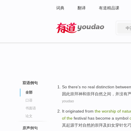
词典
翻译
有道精品课
中
有道 - 网易旗下搜索
双语例句
So
there
's
no
real distinction
betwee
全部
因此
崇拜
神
和
崇拜自然之间，并
没有
口语
youdao
书面语
It
originated from
the
worship
of
natu
论文
of
the
festival
has
become a
symbol
其
起源于
对
自然
的
崇拜
及
妇女
穿
针
乞
原声例句