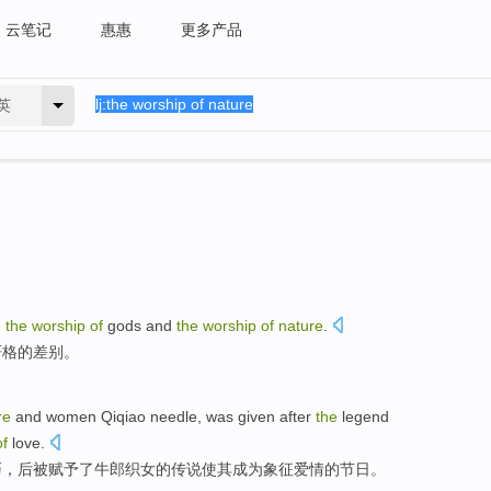
云笔记
惠惠
更多产品
英
n
the
worship
of
gods
and
the
worship
of
nature
.
严格
的
差别。
re
and
women
Qiqiao needle
,
was
given
after
the
legend
of
love
.
巧，
后
被
赋予了
牛郎织女的
传说
使其
成为
象征
爱情
的
节日
。