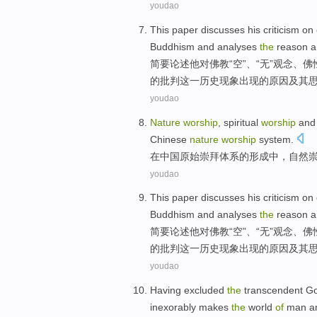
youdao
This
paper discusses
his
criticism
on
Buddhism
and
analyses
the
reason
a
简要
论述
他
对
佛教
“
空
”、“无”观念、
的
批判
这
一历史现象出现的
原因
及其
youdao
Nature
worship
,
spiritual
worship
and
Chinese
nature
worship
system.
在
中国
原始
崇拜
体系
的
形成
中，
自然
youdao
This
paper discusses
his
criticism
on
Buddhism
and
analyses
the
reason
a
简要
论述
他
对
佛教
“
空
”、“无”观念、佛
的批判
这
一
历史
现象出现
的
原因
及其
youdao
Having
excluded
the
transcendent
G
inexorably
makes
the
world
of
man
a