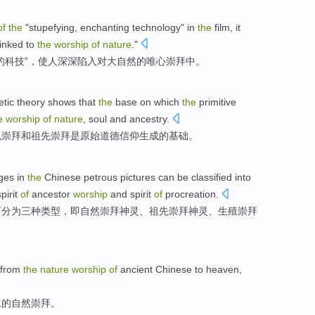
of
the
"
stupefying
,
enchanting
technology
" in
the
film
, it
linked
to
the
worship
of
nature
."
的
科技
”，使人深深
陷入
对
大自然
的
唯心
崇拜
中。
etic
theory shows that
the
base on which
the
primitive
e
worship
of
nature
,
soul
and
ancestry
.
魂
崇拜
和
祖先崇拜
是
原始
道德
信仰
生成
的
基础
。
ges
in
the
Chinese
petrous
pictures
can be
classified into
spirit
of
ancestor
worship
and spirit
of
procreation.
可
分为
三种
类型
，即
自然
崇拜
神灵
、
祖先
崇拜神灵、生殖崇拜
 from
the
nature
worship
of
ancient
Chinese
to
heaven
,
水
的
自然
崇拜。