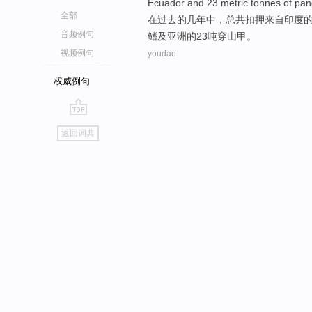
Ecuador
and
23
metric tonnes
of
pan
全部
在
过去
的
几
年中
，总共扣押
来自
印度
音频例句
鳍
及
亚洲的
23
吨
穿山甲
。
视频例句
youdao
权威例句
go
返回词典
top