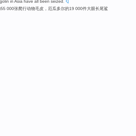
golin
in Asia
have all been seized.
的
55
000张
爬行动物
毛皮
，
厄瓜多尔
的
19
000件
大眼
长尾
鲨