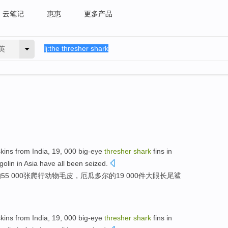
云笔记
惠惠
更多产品
英
skins
from
India
,
19
, 000
big-eye
thresher
shark
fins
in
golin
in Asia
have all been seized.
的
55
000张
爬行动物
毛皮
，
厄瓜多尔
的
19
000件
大眼
长尾
鲨
skins
from
India
,
19
, 000
big-eye
thresher
shark
fins
in