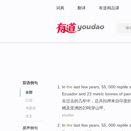
词典
翻译
有道精品课
中
有道 - 网易旗下搜索
双语例句
In
the
last
few
years
,
55
, 000
reptile
全部
Ecuador
and
23
metric tonnes
of
pan
口语
在
过去
的
几
年中
，总共扣押
来自
印度
鳍
及
亚洲的
23
吨
穿山甲
。
书面语
youdao
论文
In
the
last
few
years
,
55
, 000
reptile
原声例句