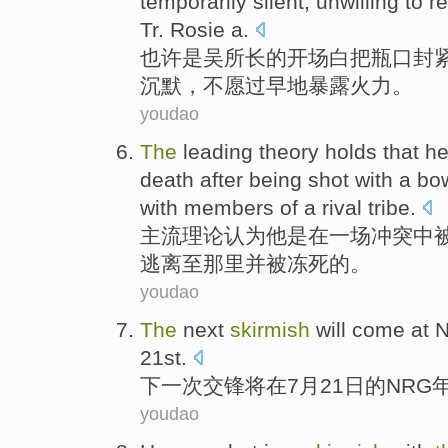
temporarily
silent
,
unwilling to
r
Tr. Rosie a.
也许是
吴
所长的
开场白
把瓶口
封
沉默
，不
愿
过早地
暴露
火力
。
youdao
The
leading
theory
holds that
h
death
after
being shot
with
a
bo
with
members
of
a
rival
tribe
.
主流
理论
认为
他
是
在
一
场
冲突
中
逃离
至
那里
并
被
冻死
的
。
youdao
The
next
skirmish
will
come
at
21st
.
下一次
交锋
将
在
7月
21日
的
NRG
youdao