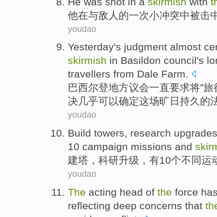
He
was
shot
in
a
skirmish
with
t
他
在
与
敌人
的一
次小冲突中
被
击
youdao
Yesterday
's
judgment
almost
cer
skirmish
in Basildon
council's
lo
travellers
from
Dale
Farm
.
巴西尔
登
地方议会一直
要求
将”
决
几乎
可以
确定这场
旷日持久
的
youdao
Build
towers
,
research
upgrade
10
campaign
missions
and
skir
建
塔
，
科研
升级
，有
10个
不同运
youdao
The
acting
head of
the
force
ha
reflecting deep
concerns
that
th