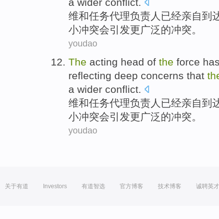
a wider
conflict
.
维和任务
代理
负责人
已经
亲自
到
小冲突
会
引发
更
广泛的冲突。
youdao
The
acting
head of
the
force
ha
reflecting deep
concerns
that
th
a wider
conflict
.
维和任务
代理
负责人
已经
亲自
到
小冲突
会
引发
更
广泛的冲突。
youdao
关于有道
Investors
有道智选
官方博客
技术博客
诚聘英