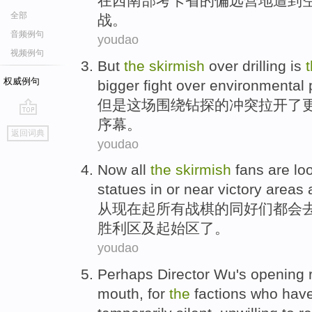
在
西南部
考卡
省
的
偏远
营地
遭到
全部
战
。
音频例句
youdao
视频例句
But
the
skirmish
over drilling is
权威例句
bigger
fight over
environmental
但是
这场
围绕钻探
的
冲突
拉开
了
序幕。
go
返回词典
top
youdao
Now
all
the
skirmish
fans are loo
statues
in
or
near
victory
areas
从现在起
所有
战棋的
同好
们都会
胜利
区
及
起始
区了。
youdao
Perhaps
Director Wu
's
opening 
mouth, for
the
factions
who
hav