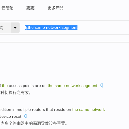
云笔记
惠惠
更多产品
英
f
the
access points
are
on
the
same
network
segment
.
这种切换
行之有效。
ndition
in
multiple
routers
that reside
on
the
same
network
device
reset
.
址内
多个
路由器
中的
漏洞
导致
设备
重置。