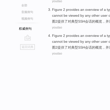
youdao
全部
Figure
2
provides
an
overview
of
a ty
音频例句
cannot be
viewed by
any
other
user
视频例句
图
2
提供了
对
典型
SSH
会话
的
概览
，
并
youdao
权威例句
Figure
2
provides
an
overview
of
a ty
cannot be
viewed by
any
other
user
go
返回词典
图
2
提供了
对
典型
SSH
会话
的
概览
，
并
top
youdao