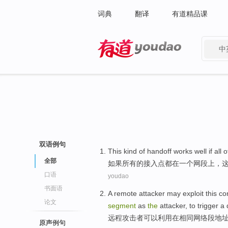
词典
翻译
有道精品课
中
有道 - 网易旗下搜索
双语例句
This kind of
handoff
works well
if
all
o
全部
如果
所有
的
接入点
都
在
一个
网
段上，
口语
youdao
书面语
A remote
attacker
may
exploit this co
论文
segment
as
the
attacker,
to trigger
a
远程
攻击者
可以
利用
在
相同
网络
段
地
原声例句