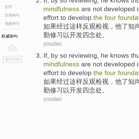
If
,
by
so
reviewing
,
he
knows
thu
全部
mindfulness
are not
developed
i
音频例句
effort
to
develop
the
four
founda
视频例句
如果
经过
这样
反观检视
，
他
了
知
勤修习
以
开发
四念处。
权威例句
youdao
If
,
by
so
reviewing
,
he
knows
thu
go
返回词典
top
mindfulness
are not
developed
i
effort
to
develop
the
four
founda
如果
经过
这样
反观检视
，
他
了
知
勤修习
以
开发
四念处。
youdao