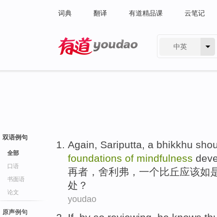
词典
翻译
有道精品课
云笔记
中英
有道 - 网易旗下搜索
双语例句
Again
,
Sariputta
,
a
bhikkhu
shou
全部
foundations
of
mindfulness
dev
口语
再者
，
舍利
弗，
一个
比丘
应该
如
书面语
处
？
论文
youdao
原声例句