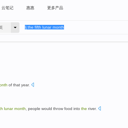
云笔记
惠惠
更多产品
英
onth
of
that year.
fth
lunar
month
,
people
would
throw food into
the
river.
。