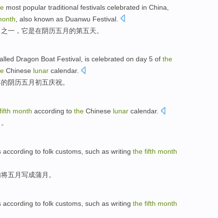
he
most
popular
traditional
festivals
celebrated
in
China
,
onth
, also known as Duanwu Festival.
日
之一
，
它
是
在
阴历
五月的
第五
天。
alled
Dragon Boat Festival,
is
celebrated
on day 5 of
the
he
Chinese
lunar
calendar.
年
的
阴历五月初五
庆祝
。
fifth
month
according to
the
Chinese
lunar
calendar
.
日
。
s
according to
folk
customs
,
such as
writing
the
fifth
month
如
将
五月
写成蒲
月
。
s
according to
folk
customs
,
such as
writing
the
fifth
month