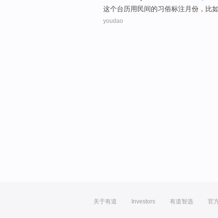
这个
台历
用
民间
的
习俗
标注
月份
，
比
youdao
关于有道
Investors
有道智选
官