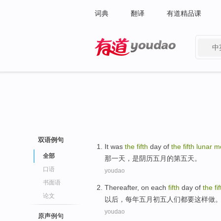
词典
翻译
有道精品课
中
有道 - 网易旗下搜索
双语例句
It
was
the
fifth
day
of
the
fifth
lunar
m
全部
那
一
天
，
是
阴历
五月
的
第五
天。
口语
youdao
书面语
Thereafter
, on
each
fifth
day of
the
fi
论文
以后
，
每年
五月初五
人们
都
要
这样做
youdao
原声例句