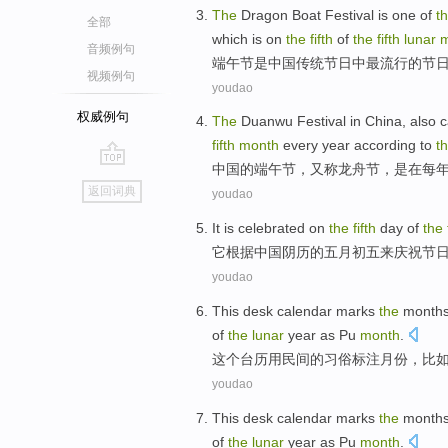
The
Dragon
Boat Festival is
one
of
t
全部
which
is
on
the
fifth
of
the
fifth
lunar
m
音频例句
端午节
是
中国
传统
节日
中
最
流行
的
节
视频例句
youdao
权威例句
The
Duanwu
Festival
in
China
,
also
c
fifth
month
every year
according to
t
中国
的
端午节
，
又
称
龙舟节，
是
在
每
go
返回词典
youdao
top
It
is
celebrated
on
the
fifth
day of
the
它
根据
中国
阴历
的五月
初五
来庆祝节
youdao
This
desk
calendar
marks
the
month
of
the
lunar
year as
Pu
month
.
这个
台历
用
民间
的
习俗
标注
月份
，
比
youdao
This
desk
calendar
marks
the
month
of
the
lunar
year as
Pu
month
.