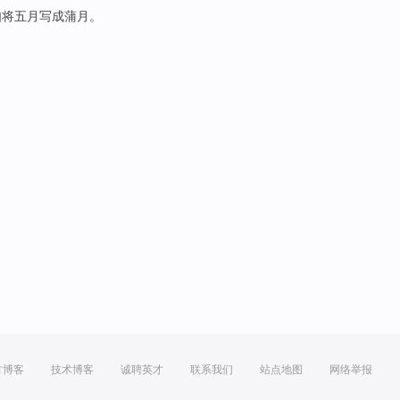
如
将
五月
写成蒲
月
。
方博客
技术博客
诚聘英才
联系我们
站点地图
网络举报