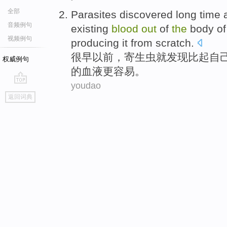
全部
Parasites
discovered
long time
音频例句
existing
blood
out
of
the
body
of
视频例句
producing
it from scratch
.
很早
以前
，
寄生虫
就
发现
比起自
权威例句
的
血液
更
容易。
youdao
go
返回词典
top