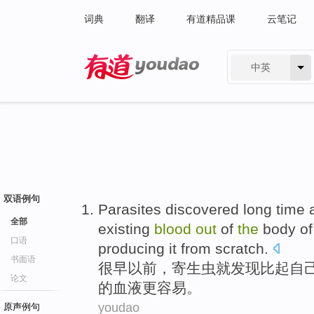
词典
翻译
有道精品课
云笔记
中英
有道 - 网易旗下搜索
双语例句
Parasites
discovered
long time
全部
existing
blood
out
of
the
body
of
口语
producing
it from scratch
.
书面语
很早
以前
，
寄生虫
就
发现
比起自
论文
的
血液
更
容易。
youdao
原声例句