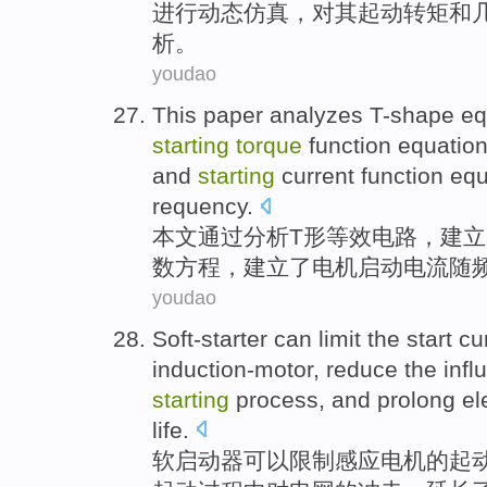
进行
动态
仿真
，对其
起动转
矩
和
析。
youdao
This paper
analyzes
T-shape
eq
starting
torque
function
equatio
and
starting
current
function equa
requency
.
本文
通过分析
T形
等效
电路
，
建立
数
方程
，建立了电机启动
电流
随
youdao
Soft-starter
can
limit
the start
cu
induction-motor,
reduce
the
infl
starting
process
, and
prolong
el
life.
软
启动器
可以
限制
感应电机
的
起