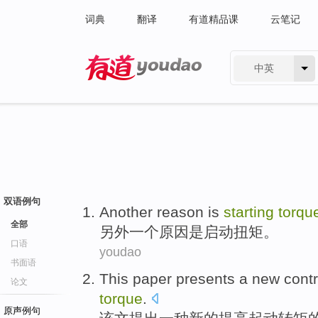
词典
翻译
有道精品课
云笔记
中英
有道 - 网易旗下搜索
双语例句
Another
reason
is
starting
torqu
全部
另外一个
原因
是
启动
扭矩
。
口语
youdao
书面语
This paper
presents
a
new
contr
论文
torque
.
原声例句