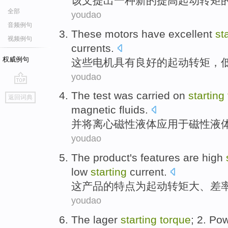
该文
提出
一种
新的
提高
起
动转矩
全部
youdao
音频例句
These
motors
have
excellent
st
视频例句
currents
.
权威例句
这些
电机
具有
良好的
起
动转矩，
youdao
go
The test
was carried
on
starting
返回词典
top
magnetic
fluids
.
并
将
离心
磁性
液体应用于磁性液
youdao
The
product
's
features
are
high
low
starting
current
.
这
产品
的
特点
为
起
动转矩大
、
差
youdao
The lager
starting
torque
; 2. Po