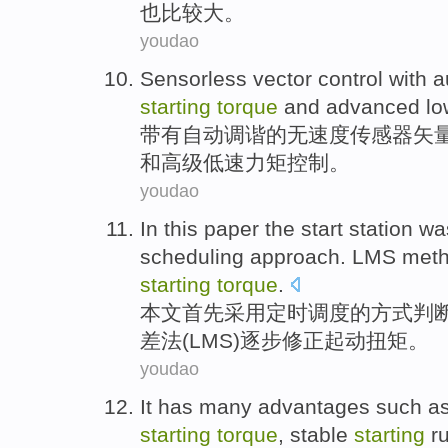
也
比较大。
youdao
Sensorless
vector
control
with a
starting
torque
and
advanced
lo
带有
自动调谐的
无速度传感器
矢
和
高级
低速
力矩控制。
youdao
In this paper
the start
station w
scheduling
approach
.
LMS
met
starting
torque
.
本文
首先
采用
定时
调度
的
方式
判
差
法
(LMS)
逐步
修正起动扭矩。
youdao
It
has many advantages such
a
starting
torque
,
stable
starting
r