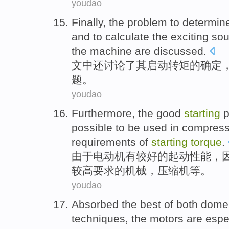
youdao
Finally
, the
problem
to
determin
and to
calculate
the exciting
sou
the machine
are
discussed
.
文中
还
讨论
了
其
启动
转矩
的
确定
题
。
youdao
Furthermore
, the
good
starting
p
possible to
be used
in
compress
requirements
of
starting
torque
.
由于电动机
有
较好的
起动
性能
，
较高
要求
的
机械，
压缩机
等
。
youdao
Absorbed
the
best
of
both dome
techniques
, the
motors
are
espe