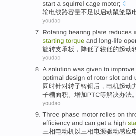
start
a
squirrel
cage
motor
;
输电
线路
容量
不足以
启动
鼠笼
型
youdao
Rotating
bearing
plate
reduces
starting
torque
and
long-life
oper
旋转
支承
板
，
降低了
较低
的
起
动
youdao
A
solution
was given to
improve
optimal design
of
rotor
slot
and
同时针对
转子
铸铜后，电机
起动
子
槽
面积、
增加
PTC
等
解决办法
youdao
Three-phase
motor
relies on th
efficiency
and
can
get a high
sta
三相
电动机
以三相
电源
驱动感应