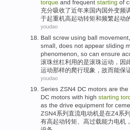
torque
and
frequent
starting
of
c
充分吸收
了
近年来
国内
国外
变频
于起重机
高
起
动转矩
和
频繁
起动
youdao
Ball
screw
using
ball
movement
small
,
does not
appear
sliding
m
phenomenon
,
so
can
ensure
ac
滚珠
丝杠
利用
的
是
滚珠
运动
，
因
运动那样的
爬行
现象
，
故而
能
保
youdao
Series
ZSN4
DC
motors
are
the
DC motors
with
high
starting
tor
as the
drive
equipment
for
ceme
ZSN4
系列
直流电
动机
是
在
Z4
系
有
高
起
动转矩、高
过载
能力
电机
设备
。