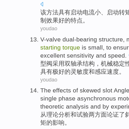
该
方法
具有
启动
电流
小
、启动转
制
效果
好的
特点。
youdao
V-valve dual-bearing
structure
,
starting
torque
is
small
,
to ensu
excellent
sensitivity
and
speed
.
型阀采用双轴承
结构
，
机械
稳定
具有
极好的
灵敏度
和
感应
速度
。
youdao
The
effects
of
skewed
slot
Angl
single phase
asynchronous
mot
theoretic
analysis
and
by
exper
从理论
分析
和
试验
两方面论证了
矩
的
影响
。