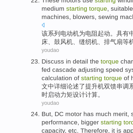
These
motors
use
starting
windi
medium
starting
torque
,
suitable
machines
,
blowers
,
sewing mac
该
系列电动机
为
电阻
起动
。
具有
床
、
鼓风机
、
缝纫机
、排气
扇
等
youdao
Discuss in
detail
the
torque
char
fed
cascade
adjusting
speed
sy
calculation
of
starting
torque
of
h
文中
详细
论述了
提升
机双
馈
串
调
时
启动
力矩
设计
计算
。
youdao
But
,
DC motor
has
much
merit
, 
performance
,
bigger
starting
tor
capacity
,
etc
.
Therefore
, it is
app