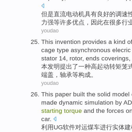
但是
直流电
动机
具有
良好的
调速
力强
等
许多
优点
，
因此
在
很多
行
youdao
This invention
provides
a
kind o
cage
type
asynchronous
elecri
stator
14
,
rotor
,
ends coverings
本
发明
提出了
一
种
高
起动转
矩
笼
端盖
，
轴承
等构成。
youdao
This paper built the
solid
model
made
dynamic
simulation
by A
starting
torque
and
the
forces
o
car.
利用
UG
软件
对运煤车进行
实体
建