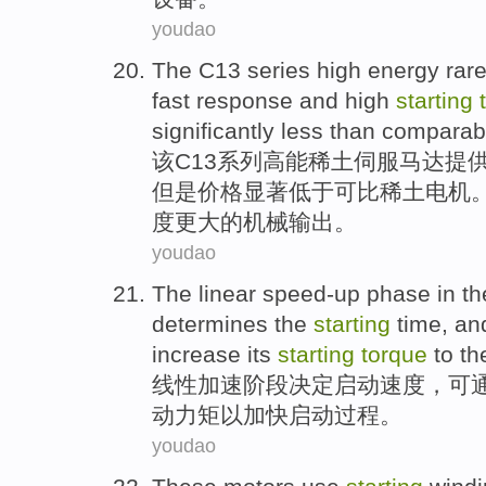
youdao
The
C13
series
high energy
rar
fast
response
and
high
starting
significantly
less than
comparab
该
C13
系列
高能
稀土
伺服
马达
提
但是
价格
显著
低于
可比
稀土电机
度更大的机械输出。
youdao
The linear
speed-up
phase
in t
determines
the
starting
time
, a
increase its
starting
torque
to t
线性
加速
阶段
决定
启动
速度
，
可
动
力矩
以
加快
启动
过程
。
youdao