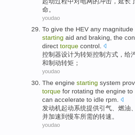
起动
过程
中
对
电网
的冲击，
延长
命。
youdao
To give
the HEV
any magnitude
starting
aid
and
braking
, the
con
direct
torque
control.
控制器
设计为转
矩
控制方式，
给
和
制动
转矩；
youdao
The
engine
starting
system
prov
torque
for
rotating
the engine to
can accelerate
to
idle rpm.
发动机
起动
系统
提供
引气
、
燃油
并
加速
到
慢车
所需的转速。
youdao