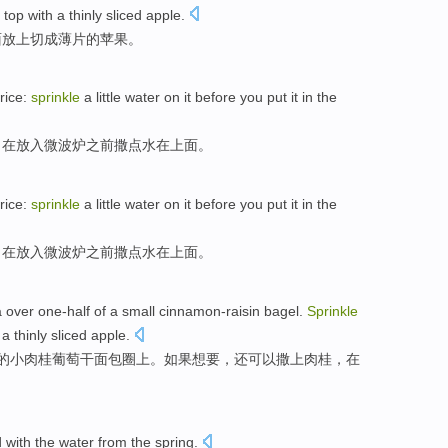
d
top
with a
thinly sliced
apple
.
面
放上切成
薄片
的苹果。
rice:
sprinkle
a
little
water
on
it
before
you
put it
in the
：
在
放入
微波炉
之前
撒点水在上面
。
rice:
sprinkle
a
little
water
on
it
before
you
put it
in the
：
在
放入
微波炉
之前
撒点水在上面
。
a
over
one-half
of a
small
cinnamon-raisin
bagel.
Sprinkle
a thinly
sliced
apple
.
的
小
肉桂
葡萄干
面包圈上。
如果
想要
，还可以撒上肉桂，在
 with the water from the spring.