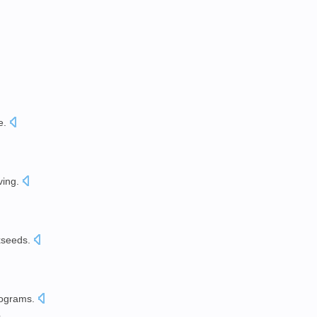
e
.
ing.
xseeds
.
lograms
.
多
。