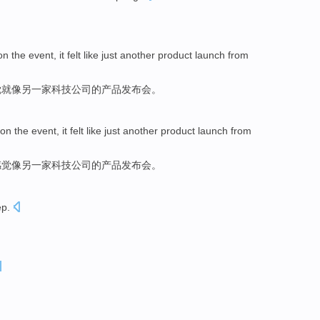
on
the event, it
felt
like
just another
product
launch from
觉
就
像
另一家
科技
公司的
产品
发布会
。
on
the event,
it
felt
like
just
another
product
launch from
感觉
像
另一家
科技
公司
的
产品
发布会
。
ep
.