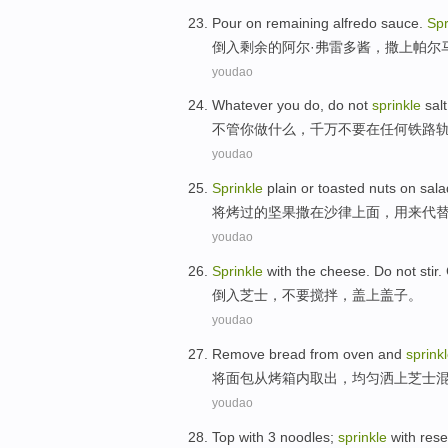
Pour
on
remaining
alfredo
sauce
.
Spr
倒入
剩余
的
阿尔
·弗雷多
酱
，
撒上
帕尔
youdao
Whatever
you
do
,
do not
sprinkle
salt
不管
你
做
什么，千万
不要
在
任何
铁路
youdao
Sprinkle
plain or
toasted
nuts
on
sala
将
烤
过
的
坚果
撒
在
沙
律上面，用来
代
youdao
Sprinkle
with the
cheese
.
Do not
stir
.
倒入
芝士
，
不要
搅拌
，
盖
上
盖子。
youdao
Remove
bread
from
oven
and
sprink
将
面包
从
烤箱内取出
，
均匀
洒上
芝
士
youdao
Top with 3 noodles;
sprinkle
with res