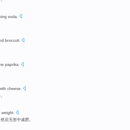
king soda.
nd
broccoli
.
he
paprika
.
ith
cheese
.
酪
。
e weight
.
，然后无形中
减肥
。