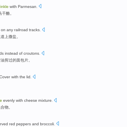
inkle
with Parmesan
.
马
干酪。
on
any
railroad
tracks
.
轨道
上撒
盐
。
ds
instead
of
croutons.
替
油剪过的面包片。
Cover with
the lid
.
le
evenly
with cheese
mixture
.
混合物
。
erved
red
peppers
and
broccoli
.