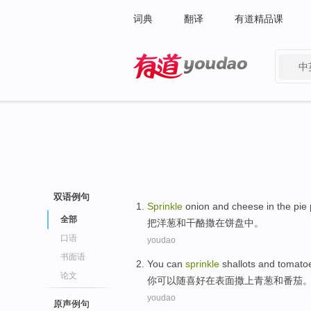
词典
翻译
有道精品课
中
有道 - 网易旗下搜索
双语例句
Sprinkle
onion
and
cheese
in
the
pie
全部
把
洋葱
和
干酪
撒
在
饼
盘中
。
口语
youdao
书面语
You
can
sprinkle
shallots
and
tomato
论文
你
可以
随喜好在
表面
撒
上
青葱
和
番茄
youdao
原声例句