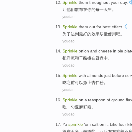
Sprinkle
them
throughout
your
day
.
让
他们
散布
在
你
的
每一天里
。
youdao
Sprinkle
them out
for
best
effect
.
为了
达到最好的
效果
尽量使用
吧。
youdao
Sprinkle
onion
and
cheese
in
pie
plat
把
洋葱
和
干酪
撒
在
饼
盘中
。
youdao
Sprinkle
with
almonds
just
before
serv
吃
之前
可以
撒
上
杏仁粉
。
youdao
Sprinkle
on
a
teaspoon of
ground
fla
吃
一
勺
亚麻籽粉
。
youdao
Ya
sprinkle
'em
salt
on it. Like four
ki
得
在玉米上面撒
盐
，
八斤左右就差不