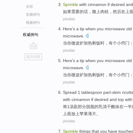
Sprinkle
with
cinnamon
if
desired
an
全部
如果
需要的话
，
撒上
肉桂
，然后在
上
音频例句
youdao
视频例句
Here's
a
tip
when
you
microwave
old 
权威例句
microwave.
当
你
微波炉
加热剩饭时，
有个
小
窍门
youdao
go
返回词典
top
Here's
a
tip
when
you
microwave
old 
microwave.
当
你
微波炉
加热剩饭时，
有个
小
窍门
youdao
Spread
1
tablespoon
part-skim
ricott
with cinnamon
if
desired
and
top with
将
1
汤匙
部分
脱脂
的
乳清干酪抹
在
一半
上面放上苹果薄片。
youdao
S
prinkle
things that you have touched