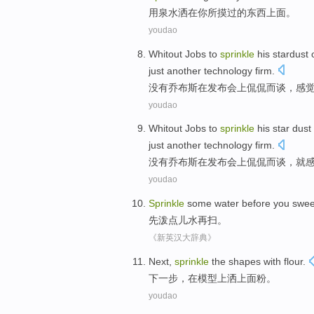
用
泉水洒在你所摸过的东西上面。
youdao
Whitout Jobs
to
sprinkle
his stardust
just
another
technology
firm
.
没有
乔布斯
在
发布会上侃侃而谈，
感
youdao
Whitout Jobs
to
sprinkle
his star dust
just another
technology
firm
.
没有
乔布斯
在
发布会上侃侃而谈，
就
youdao
Sprinkle
some
water
before you
swe
先泼
点儿
水
再
扫
。
《新英汉大辞典》
Next
,
sprinkle
the shapes with
flour
.
下一步
，在模型上
洒
上
面粉
。
youdao