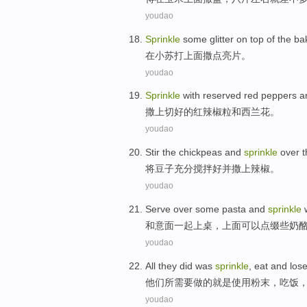
youdao
Sprinkle
some glitter
on
top of the ba
在
小苏打上面撒
点亮片。
youdao
Sprinkle
with reserved
red peppers
a
撒上
切好的
红
辣椒粒
和
西兰花。
youdao
Stir the
chickpeas
and
sprinkle
over
t
将
豆子充分搅拌好
并
撒
上
辣椒
。
youdao
Serve over some
pasta
and
sprinkle
w
和
意面一起
上桌，上面可以
点缀
些
奶
youdao
All
they
did
was
sprinkle
,
eat
and
los
他们
所需要做
的
就是
使用
粉末
，
吃饭
youdao