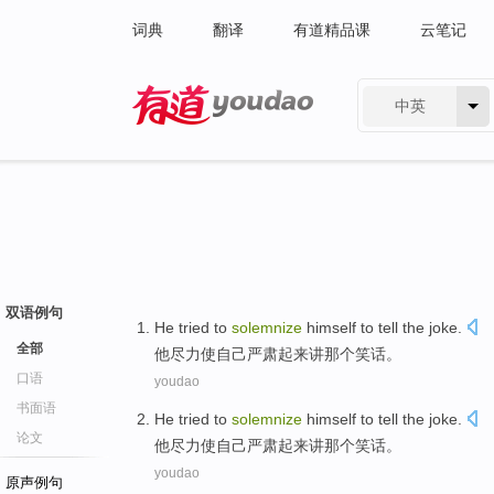
词典
翻译
有道精品课
云笔记
中英
有道 - 网易旗下搜索
双语例句
He
tried to
solemnize
himself
to
tell
the
joke
.
全部
他
尽力
使
自己
严肃
起来
讲
那个
笑话
。
口语
youdao
书面语
He
tried to
solemnize
himself
to
tell
the
joke
.
论文
他
尽力
使
自己
严肃
起来
讲
那个
笑话
。
youdao
原声例句