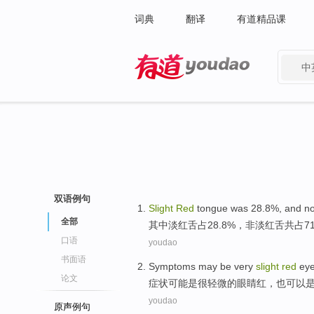
词典
翻译
有道精品课
中
有道 - 网易旗下搜索
双语例句
Slight
Red
tongue
was 28.8%, and
n
全部
其中
淡红
舌
占28.8%，非淡红舌共占7
口语
youdao
书面语
Symptoms
may
be
very
slight
red
ey
论文
症状
可能
是
很
轻微
的眼睛
红
，
也
可以
youdao
原声例句