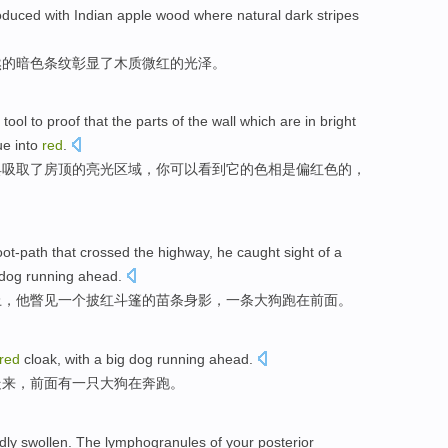
roduced
with
Indian
apple
wood
where
natural
dark
stripes
然
的
暗色
条纹
彰显
了
木质
微
红
的光泽。
tool
to proof that
the
parts
of
the wall
which
are
in bright
ue
into
red
.
具
吸取
了
房顶
的
亮光区域，你可以看到
它
的
色相
是
偏红色的，
oot-path that crossed
the
highway,
he
caught sight
of
a
dog
running
ahead
.
上，
他
瞥见
一
个
披红
斗篷
的
苗条
身影
，一条
大
狗
跑
在前面
。
red
cloak
,
with
a
big
dog
running
ahead
.
走来，
前面
有
一
只大
狗
在奔跑
。
dly
swollen
.
The
lymphogranules
of
your
posterior