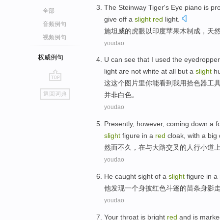
The
Steinway
Tiger's
Eye
piano is p
全部
give
off a
slight
red
light.
音频例句
施坦
威的
虎
眼
以
印度
苹果
木制成
，
天
视频例句
youdao
权威例句
U
can
see
that
I
used
the
eyedropper
light
are not
white
at all but a
slight
h
这
这个
图片里
你
能
看到
我
用
拾
色器
工
go
返回词典
并非
白色
。
top
youdao
Presently
,
however
, coming
down
a
f
slight
figure
in a
red
cloak
, with a
big
然而
不久
，
在与大路
交叉
的
人行小道
youdao
He
caught
sight
of
a
slight
figure
in a
他
发现
一
个身披
红色
斗篷
的
苗条
身影
youdao
Your
throat is
bright
red
and
is marke