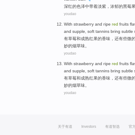
深红的
色泽
中
带
着淡紫，浓郁的
黑莓
youdao
With
strawberry
and
ripe
red
fruits
fla
and
supple
,
soft
tannins
bring
subtle
有
草莓
和
成熟
红果
的
香味
，
还有
些微
妙
的
烟草味
。
youdao
With
strawberry
and
ripe
red
fruits
fla
and
supple
,
soft
tannins
bring
subtle
有
草莓
和
成熟
红果
的
香味
，
还有
些微
妙
的
烟草味
。
youdao
关于有道
Investors
有道智选
官