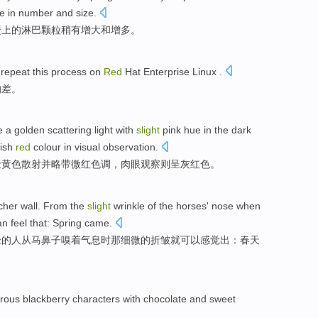
se
in number
and
size.
壁上的
淋巴颗粒
稍有
增大
和
增多。
repeat
this
process on
Red
Hat
Enterprise Linux .
的
差
。
e a
golden
scattering
light with
slight
pink hue
in
the dark
ish
red
colour in
visual
observation
.
金黄色
散射
并
略带
微红色调，
肉眼
观察
则呈灰
红色
。
her wall.
From
the
slight
wrinkle
of
the
horses'
nose
when
an
feel
that:
Spring
came
.
验
的
人
从
马
鼻子
嗅
着气息
时
那
细微
的
折皱
就
可以
感觉
出：春天
erous
blackberry
characters
with
chocolate
and
sweet