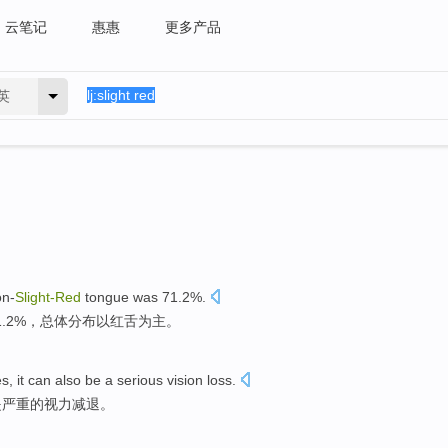
云笔记
惠惠
更多产品
英
on-
Slight-
Red
tongue was 71.2%.
1.2%，总体分布以
红
舌为主。
es
,
it can also
be a
serious
vision
loss
.
是
严重
的
视力
减退
。