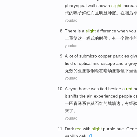
pharyngeal wall show
a
slight
increa
您
的
嗓子
鲜红
而且
明显
肿胀
。
在
咽后
youdao
There is
a
slight
difference
when you
上
重复
这
一程式
的
时候
，
有
一
个
微小
youdao
A lot
of
submicro
copper
particles
giv
field of optical
microscope
and a
grey
无数
的
亚显微
铜
粒
在
暗场
显微镜下
呈
youdao
A
cyan
horse
was
tied
beside
a
red
oc
it
sniffs
the air,
experienced
people
c
一
匹青
马
系
在赭石
红
的
城墙边，
有经
来了。
youdao
Dark
red
with
slight
purple
hue
. Gen
vanillin
oak
.