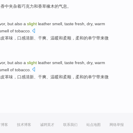
果香中
夹杂着
巧克力
和
香草
橡木
的气息。
vor
,
but also
a
slight
leather
smell
,
taste
fresh
,
dry
,
warm
smell
of
tobacco
.
的
皮革
味
，
口感
清新
、
干爽
、
温暖
和
柔顺
，
柔和
的
单宁
带来
微
vor
,
but also
a
slight
leather
smell
,
taste
fresh
,
dry
,
warm
smell
of
tobacco
.
的
皮革
味
，
口感
清新
、
干爽
、
温暖
和
柔顺
，
柔和
的
单宁
带来
微
方博客
技术博客
诚聘英才
联系我们
站点地图
网络举报