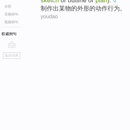
sketch
or outline or
plan
).
全部
制作
出
某物
的
外形
的
动作行为
。
音频例句
youdao
视频例句
权威例句
go
返回词典
top