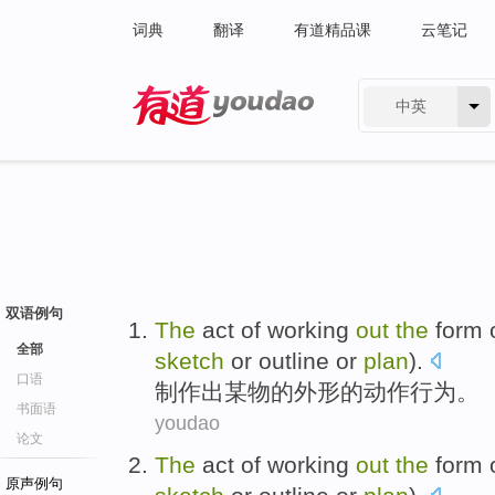
词典
翻译
有道精品课
云笔记
中英
有道 - 网易旗下搜索
双语例句
The
act
of working
out
the
form
全部
sketch
or outline or
plan
).
口语
制作
出
某物
的
外形
的
动作行为
。
书面语
youdao
论文
The
act
of working
out
the
form
原声例句