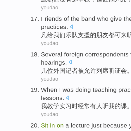
youdao
Friends
of
the
band
who
give
th
practices
.
凡
给
我们
乐队
支援
的
朋友
都
可
来
youdao
Several
foreign
correspondents
hearings
.
几位
外国
记者
被
允许
列席
听证会
youdao
When
I
was doing
teaching
prac
lessons
.
我
教学
实习
时
经常
有人
听
我
的
课
youdao
Sit
in
on
a lecture
just
because