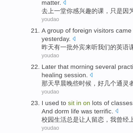
matter
.
去上
一堂
你
感
兴趣的课，
只是
因
youdao
A
group of
foreign visitors
came
yesterday
.
昨天
有一
批
外宾
来
听
我们
的
英语
youdao
Later
that
morning
several
pract
healing
session
.
那天
早晨
晚些时候
，好
几个
通灵
youdao
I used
to
sit
in
on
lots
of
classes
And
dorm
life
was terrific.
校园
生活
总是让人留恋，
我
曾经
youdao