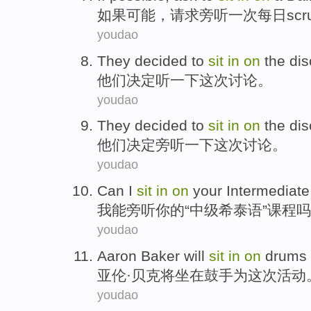
如果
可能
，
请求
旁听
一次
每日
sc
youdao
They
decided
to
sit
in
on
the di
他们
决定
听
一下这次讨论。
youdao
They
decided to
sit
in
on
the di
他们
决定
旁听
一下
这次
讨论。
youdao
Can
I
sit
in
on
your
Intermediate
我
能
旁听
你
的“
中级
希泰语”
课程
吗
youdao
Aaron
Baker
will
sit
in
on
drums
亚伦
·
贝克
将
坐在
鼓手
为
这次
活动
youdao