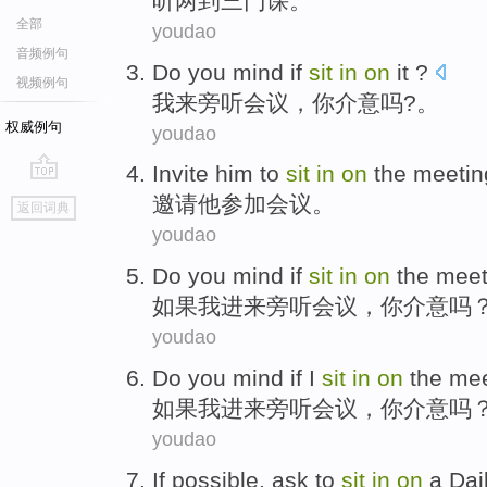
听
两
到
三门
课
。
全部
youdao
音频例句
Do
you
mind if
sit
in
on
it ?
视频例句
我来旁听
会议，
你
介意
吗?。
权威例句
youdao
Invite
him
to
sit
in
on
the meetin
go
邀请
他
参加
会议
。
返回词典
top
youdao
Do
you
mind
if
sit
in
on
the meet
如果
我进来
旁听会议，
你
介意
吗
youdao
Do
you
mind
if
I
sit
in
on
the me
如果
我
进来
旁听
会议
，
你
介意
吗
youdao
If
possible
,
ask
to
sit
in
on
a
Dai