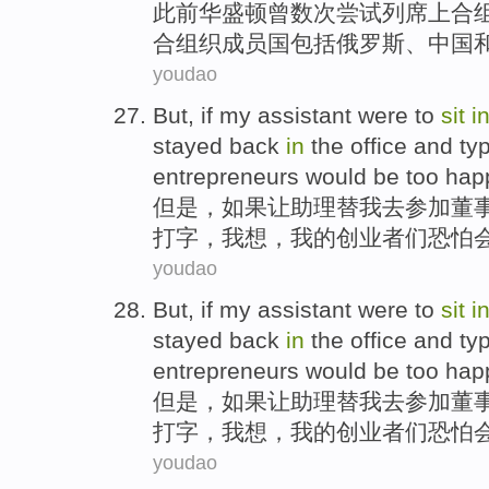
此前
华盛顿
曾数次
尝试
列席
上
合
合组织
成员国
包括
俄罗斯
、
中国
youdao
But
,
if
my
assistant
were
to
sit
i
stayed
back
in
the office
and
ty
entrepreneurs
would be
too
hap
但是
，
如果
让助理
替
我
去
参加
董
打字
，我想，我的
创业者们恐怕
youdao
But
,
if
my
assistant
were
to
sit
i
stayed
back
in
the office
and
ty
entrepreneurs
would be
too
hap
但是
，
如果
让助理
替
我
去
参加
董
打字
，我想，我的
创业者们恐怕
youdao