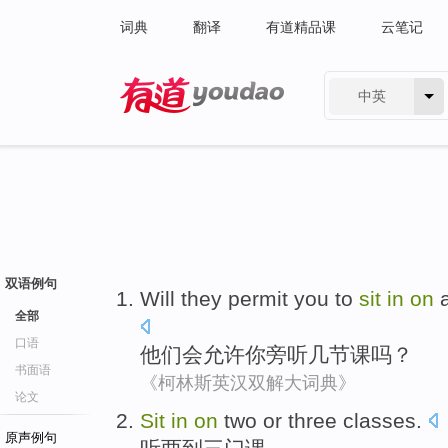
词典
翻译
有道精品课
云笔记
中英
有道 - 网易旗下搜索
双语例句
Will
they
permit
you
to
sit
in
on
全部
口语
他们
会
允许
你
旁听
几
节
课
吗？
书面语
《柯林斯英汉双解大词典》
论文
Sit
in
on
two
or three
classes
.
原声例句