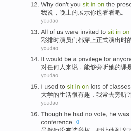
Why don't
you
sit
in
on
the
pres
我说，
晚上
的
展示
你
也看看吧。
youdao
All
of
us were invited to
sit
in
on
彩排
时演员们
都
穿上
正式演出时
youdao
It would
be
a
privilege
for
anyon
对
任何人来说
，
能够
旁听
她
的
课
youdao
I
used
to
sit
in
on
lots
of
classes
大学
的
生活很有趣
，
我
常
去
旁听
youdao
Though
he
had no
vote
, he
was 
conference
.
虽然
他
没有
选举权
，但让他
列席