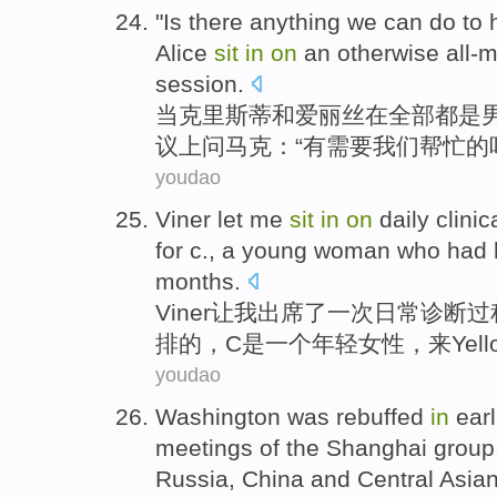
"
Is there
anything
we
can do to
Alice
sit
in
on
an otherwise all-
session
.
当
克里斯蒂
和
爱丽丝
在
全部都是
议
上
问
马克：“
有
需要
我们
帮忙
的
youdao
Viner
let
me
sit
in
on
daily
clinic
for
c
.,
a
young
woman
who had 
months
.
Viner
让
我
出席了
一
次
日常
诊断过
排的，C是一个
年轻
女性
，来Yello
youdao
Washington
was rebuffed
in
earl
meetings
of the Shanghai
group
Russia
,
China
and
Central Asia