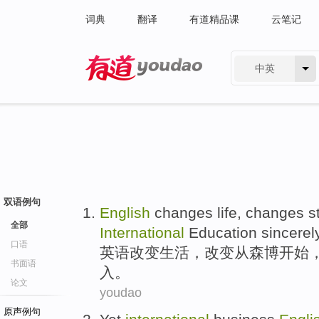
词典
翻译
有道精品课
云笔记
中英
有道 - 网易旗下搜索
双语例句
English
changes
life
, changes
s
全部
International
Education
sincerel
口语
英语
改变
生活
，改变
从
森博
开始
书面语
入
。
论文
youdao
原声例句