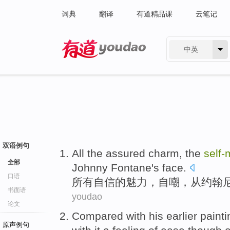
词典
翻译
有道精品课
云笔记
中英
有道 - 网易旗下搜索
双语例句
All
the
assured
charm
, the
self-
全部
Johnny Fontane
's
face
.
口语
所有
自信
的
魅力
，
自嘲
，
从
约翰
书面语
youdao
论文
Compared
with
his
earlier
painti
原声例句