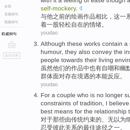
with it
a
feeling
of
ease
though
a
全部
self-mockery
.
音频例句
与
他
之前
的
绘画
作品
相比
，
这
一
视频例句
着
一
股
轻松自在
的
情绪
。
youdao
权威例句
Although
these
works
contain a
humour
, they
also
convey the
in
go
返回词典
top
people
towards
their living envi
虽然
他们
的
作品
中
也
有自嘲
和
幽
群体面对存在境遇的
本能
反应
。
youdao
For
a couple
who
is no longer s
constraints
of
tradition
,
I
believe
best
means
for the
relationship
对于
那些
由
传统
约束
的
、无以为
忍受彼此
关系
的
最佳
途径
之一
。