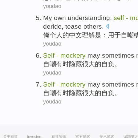
youdao
My
own
understanding
:
self
-
mo
deride,
tease
others
.
俺
个人的
中文
理解
是
：
用于
自嘲
youdao
Self
-
mockery
may
sometimes
自嘲
有时
隐藏
很大的
自负
。
youdao
Self
-
mockery
may
sometimes
自嘲
有时
隐藏
很大的
自负
。
youdao
关于有道
Investors
有道智选
官方博客
技术博客
诚聘英