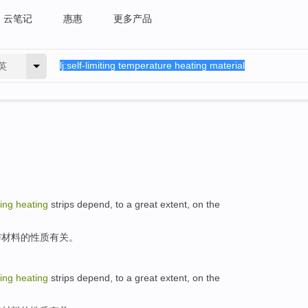
云笔记
惠惠
更多产品
英
ting
heating
strips depend,
to
a great
extent
, on the
与材料的
性质
有关。
ting
heating
strips depend,
to
a great
extent
, on the