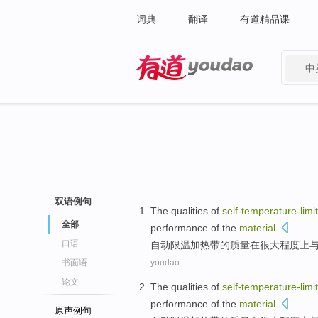
词典
翻译
有道精品课
中
有道 - 网易旗下搜索
双语例句
The
qualities
of
self-
temperature
-limi
全部
performance
of
the
material
.
口语
自动限温加
热带
的
质量
在
很大
程度
上
书面语
youdao
论文
The
qualities
of
self-
temperature
-limi
performance
of
the
material
.
原声例句