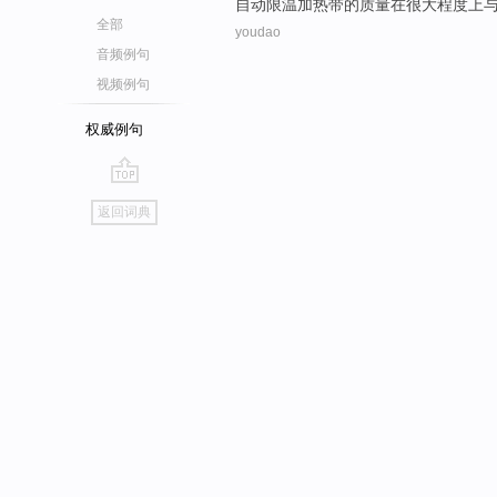
自动限温加
热带
的
质量
在
很大
程度
上
全部
youdao
音频例句
视频例句
权威例句
go
返回词典
top