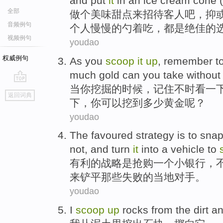
and
put
it
in
an
ice cream
cone
(
全部
做
个
美味
甜点
来
招待
客人吧，
抑
音频例句
个
人慢慢的
勺
着吃，都是绝佳的
视频例句
youdao
权威例句
As
you
scoop
it
up
,
remember
t
much
gold
can
you take withou
当
你
挖掘
的
时候
，
记住
不时
看一
go
返回词典
top
下，你
可以
挖到
多少
黄金
呢？
youdao
The
favoured
strategy
is
to
sna
not
,
and
turn
it
into a vehicle to
有利
的
战略
是
抢购
一个
小
银行
，
来
铲平那些
失败
的
当地
对手
。
youdao
I
scoop
up
rocks
from
the dirt
a