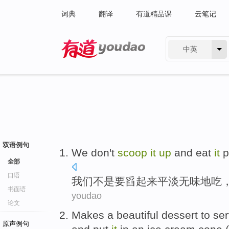
词典
翻译
有道精品课
云笔记
中英
有道 - 网易旗下搜索
双语例句
We
don't
scoop
it
up
and
eat
it
p
全部
口语
我们
不是
要舀
起来
平淡无味地
吃
书面语
youdao
论文
Makes
a
beautiful dessert
to
se
原声例句