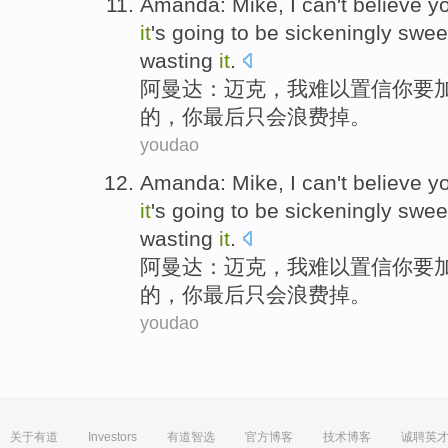
Amanda
:
Mike
,
I
can't
believe
y
it
's going to
be sickeningly
swee
wasting
it
.
阿曼达
：
迈克
，
我
难以
置信
你
要
的，你最后
只
会
浪费掉。
youdao
Amanda
:
Mike
,
I
can't
believe
y
it
's going to
be sickeningly
swee
wasting
it
.
阿曼达
：
迈克
，
我
难以
置信
你
要
的，你最后
只
会
浪费掉。
youdao
关于有道
Investors
有道智选
官方博客
技术博客
诚聘英