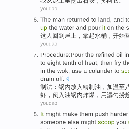
我
从
泥土
里
挖
出
石块
，
掷
向
它
。
youdao
The
man
returned to
land
, and
t
up
the water
and pour
it
on the
这
人
回到
岸上
，
拿起
水桶
，
开始
youdao
Procedure
:Pour the
refined
oil i
to
eight tenth
of
heat, then fry t
in the
wok
,
use
a colander
to
sc
drain off
.
制法
：
锅
内放入
精制油
，加温至
虾，倒入油锅内
炸
爆，
用
漏勺
捞
youdao
It
might
make
them
push
harder
someone else
might
scoop
you