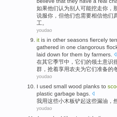
believe that
they have a
real
ch
如果
他们
认为
别人
可能
挖走
你
，
说服你，
但
他们
也
需要
相信
他们
工
。
youdao
it
is
in
other
seasons
fiercely terr
gathered
in one
clangorous
floc
laid
down
for
them
by
farmers
.
在
其它
季节
中，
它们
的
领土
意识
群
，抢着
享用
农夫
为
它们准备
的
youdao
I
used
small
wood planks
to
sco
plastic
garbage
bags
.
我
用
这些
小
木板
铲
起
这些
漏油
，
youdao