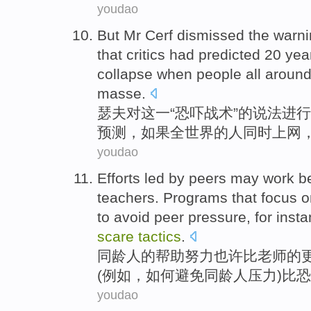
youdao
But Mr Cerf dismissed
the
warni
that
critics
had
predicted
20
yea
collapse
when
people
all around
masse.
瑟
夫对
这
一
“
恐吓
战术
”的
说法
进行
预测
，
如果
全世界
的
人
同时
上网
youdao
Efforts
led by
peers
may
work
b
teachers
.
Programs that
focus o
to
avoid
peer
pressure
,
for inst
scare
tactics
.
同龄人
的帮助
努力
也许
比
老师
的
(
例如
，
如何
避免
同龄人
压力
)比
恐
youdao