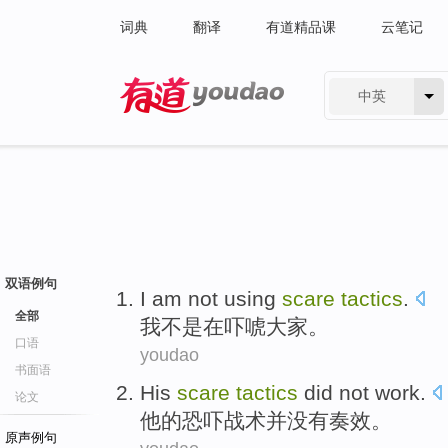
词典
翻译
有道精品课
云笔记
中英
有道 - 网易旗下搜索
双语例句
I am
not
using
scare
tactics
.
全部
我
不是
在
吓唬
大家。
口语
youdao
书面语
His
scare
tactics
did not
work
.
论文
他
的
恐吓
战术
并
没有
奏效
。
原声例句