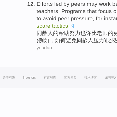
Efforts
led by
peers
may
work
b
teachers
.
Programs that
focus o
to
avoid
peer
pressure
,
for inst
scare
tactics
.
同龄人
的帮助
努力
也许
比
老师
的
(
例如
，
如何
避免
同龄人
压力
)比
恐
youdao
关于有道
Investors
有道智选
官方博客
技术博客
诚聘英