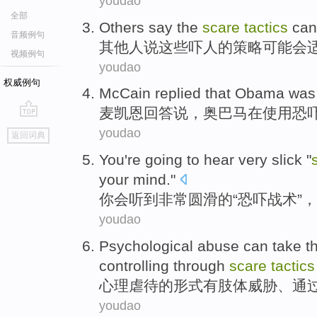
youdao
全部
Others
say
the
scare
tactics
can
音频例句
其他人
说
这些
吓人
的
策略
可能
会
视频例句
youdao
权威例句
McCain
replied
that
Obama
wa
麦凯恩
回答
说，
奥巴马
在
使用恐
go
youdao
返回词典
top
You
're going
to
hear
very
slick
"
your
mind
."
你
会
听到
非常
圆滑的
“
恐吓
战术
”，
youdao
Psychological
abuse can take
t
controlling
through
scare
tactics
心理
虐待
的
形式
有
肢体
威胁
、
通
youdao