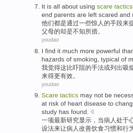
It
is
all
about
using
scare
tactics
end
parents
are
left
scared
and 
他们
都
是
通过
一些惊人
的
手段
来
父母
的却是不知所措。
youdao
I
find
it
much
more
powerful
tha
hazards
of
smoking
,
typical
of
mo
我
觉得
这
比
吓
阻
的
手法
或
列出
吸
来得
更
有效
。
youdao
Scare
tactics
may
not
be neces
at
risk
of
heart disease
to
chang
study
has found
.
一项
最新
研究
显示
，
当
病人
处于
设法
来
让
病人
改善
饮食
习惯
和
行