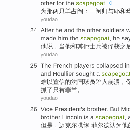
other
for the
scapegoat
.
为
那
两
只羊占
阄
：
一
阄
归与
耶和
youdao
After
he
and
the
other
soldiers
w
made
him the
scapegoat
,
he
sa
他
说，
当
他
和
其他
士兵
被
俘获之
youdao
The
French
players
collapsed
i
and
Houllier
sought
a
scapegoa
难以置信
的
法国
球员
陷入
崩溃
，
抓了只替罪羊。
youdao
Vice President's
brother
.
But
Mi
brother
Lincoln
is
a
scapegoat
,
但是
，迈克尔·
斯科菲尔德
认为
他