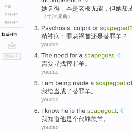
incompetence
.
全部
她
觉得
，本
是
老板
无能，但她却
音频例句
《牛津词典》
视频例句
Psychosis
:
culprit
or
scapegoat
权威例句
精神病
：
罪魁祸首
还是
替罪羊
？
youdao
go
The
need
for
a
scapegoat
.
返回词典
top
需要
寻找
替罪羊
。
youdao
I am
being
made a
scapegoat
of
我
给当成了
替罪羊
。
youdao
I
know
he
is
the
scapegoat
.
我
知道
他
是个代罪
羔羊
。
youdao