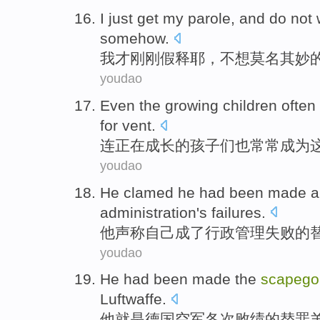
I
just
get my parole
, and
do not 
somehow.
我
才刚刚
假释
耶，
不想
莫名其妙
youdao
Even
the growing
children
often
for vent
.
连
正在
成长的
孩子们
也常常
成为
youdao
He
clamed he
had been made 
administration
's
failures
.
他
声称
自己
成了
行政管理
失败
的
youdao
He
had been made the
scapego
Luftwaffe
.
他
就是德国
空军
各次败绩
的
替罪