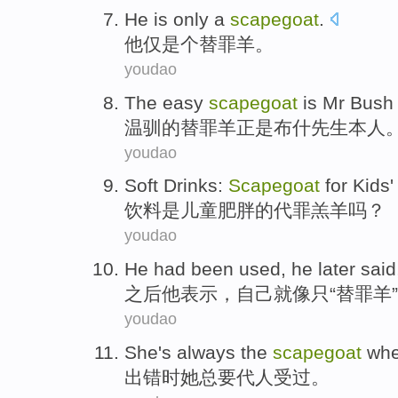
He
is only
a
scapegoat
.
他
仅
是个
替罪羊。
youdao
The easy
scapegoat
is
Mr Bush
温驯
的替罪羊正是布什先生本人
youdao
Soft Drinks
:
Scapegoat
for
Kids
饮料
是
儿童
肥胖
的代罪
羔羊
吗？
youdao
He
had
been
used
,
he
later
said
之后
他
表示
，
自己
就
像
只“
替罪羊
youdao
She
's always the
scapegoat
wh
出错
时
她
总
要代人受过。