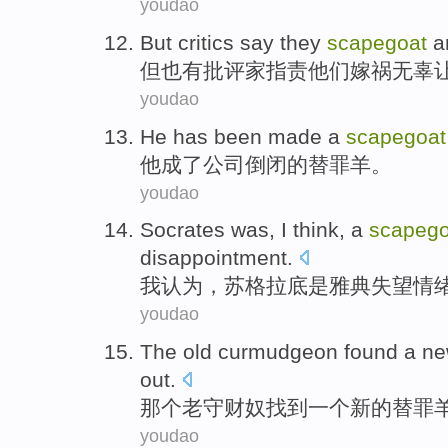
youdao
But
critics
say
they
scapegoat
a
但
也有批评家
指责
他们
嫁祸无辜
youdao
He
has
been made a
scapegoat
他
成了
公司
倒闭
的
替罪羊
。
youdao
Socrates
was
,
I
think
,
a
scapego
disappointment
.
我
认为
，
苏格拉底
是
雅典
失望情
youdao
The
old
curmudgeon
found
a
ne
out
.
那个
老
守财奴
找到
一个
新的
替罪
youdao