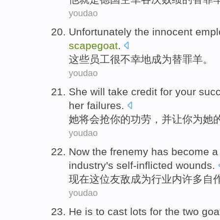
youdao
Unfortunately
the innocent
empl
scapegoat
.
这些
员工
很不幸
地
成为替罪羊
。
youdao
She
will
take
credit
for
your
suc
her
failures
.
她
将会
抢
你
的
功劳
，
并
让
你
为
她
youdao
Now
the frenemy
has become
industry
's self-inflicted wounds.
现在
这位
友敌
成为
行业内
许多
自
youdao
He is to
cast
lots
for
the
two
goa