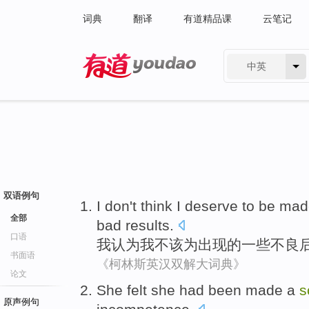
词典
翻译
有道精品课
云笔记
中英
有道 - 网易旗下搜索
双语例句
I
don't
think
I
deserve
to be mad
全部
bad
results.
口语
我
认为
我
不该
为
出现
的
一些
不良
书面语
《柯林斯英汉双解大词典》
论文
She
felt
she had
been made a
s
原声例句