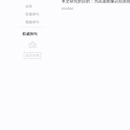
本文
研究
的
目的：为
高速
图像
识别系
全部
youdao
音频例句
视频例句
权威例句
go
返回词典
top