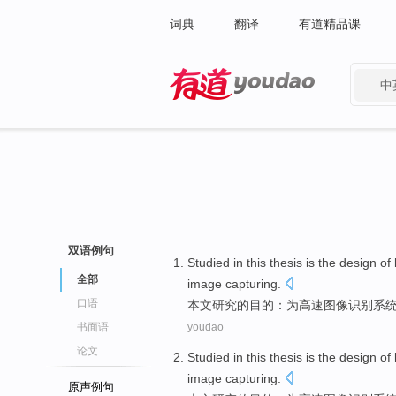
词典
翻译
有道精品课
中
有道 - 网易旗下搜索
双语例句
Studied
in this thesis
is the
design
of
全部
image
capturing.
口语
本文
研究
的
目的：为
高速
图像
识别系
书面语
youdao
论文
Studied
in this thesis
is the
design
of
image
capturing.
原声例句