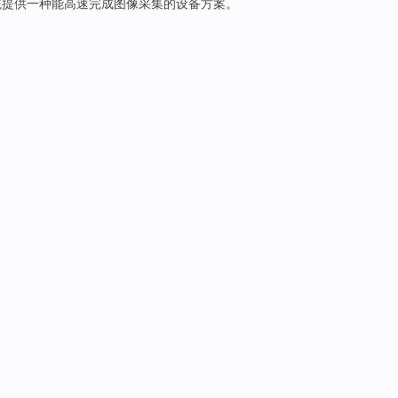
统提供一种能
高速
完成
图像采集的设备
方案
。