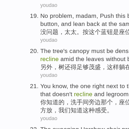
youdao
No problem
,
madam
,
Push
this
button, and lean back
at the sa
没问题
，
太太
。
按
这个
蓝
钮
是
座
youdao
The
tree
's canopy
must
be den
recline
amid the
leaves
without
另外，
树
还
得
足够
茂盛
，这样
躺
youdao
You
know
, the one
right next to
t
that
doesn
't
recline
and legroom
你
知道
的，
洗手间
旁边
那个
，
座
方放，我们知道这种感受。
youdao