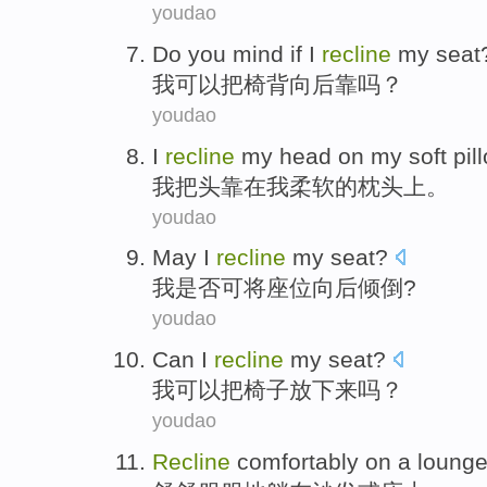
youdao
Do you mind if
I
recline
my seat
我
可以把椅背向后靠
吗？
youdao
I
recline
my head
on
my
soft
pil
我
把头
靠
在
我
柔软
的
枕头上
。
youdao
May
I
recline
my seat
?
我
是否
可
将
座位
向后
倾倒?
youdao
Can
I
recline
my
seat
?
我
可以
把
椅子
放下
来吗？
youdao
Recline
comfortably
on
a loung