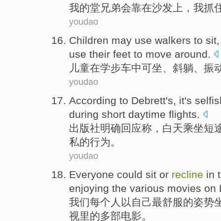
我
的
堂兄弟
会
靠
在
沙发上
，
我
抓
youdao
Children
may use walkers
to
sit
use
their feet
to
move
around
.
儿童
在
学步车
中可
坐
、
斜躺
、振
youdao
According
to Debrett
's, it
's
selfi
during
short daytime
flights
.
出版社明确
回应
称，
白天
乘坐短
私
的行为。
youdao
Everyone
could
sit
or
recline
in
enjoying
the various
movies
on
我们每个人
以自己
最
舒服
的姿势
视里
的
多
部电影
。