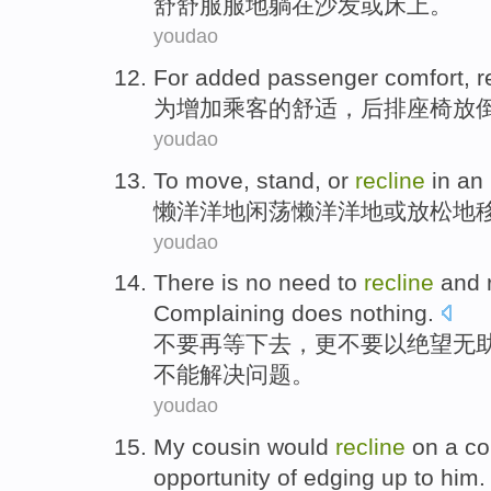
舒舒服服
地躺
在
沙发
或
床上。
youdao
For
added
passenger
comfort
,
r
为
增加
乘客
的
舒适
，
后排
座椅
放
youdao
To
move
,
stand
,
or
recline
in an
懒洋洋地闲荡懒洋洋地
或
放松
地
youdao
There is
no need
to
recline
and 
Complaining
does
nothing.
不要
再等下去，更不要
以
绝望
无
不能解决问题。
youdao
My
cousin
would
recline
on
a
co
opportunity
of edging up to
him
.