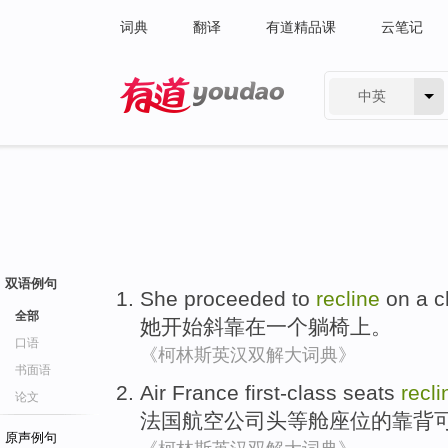
词典
翻译
有道精品课
云笔记
中英
有道 - 网易旗下搜索
双语例句
She
proceeded to
recline
on
a
c
全部
她
开始
斜
靠
在
一个
躺椅
上。
口语
《柯林斯英汉双解大词典》
书面语
Air
France
first-class
seats
recli
论文
法国
航空
公司头等舱
座位
的
靠背
原声例句