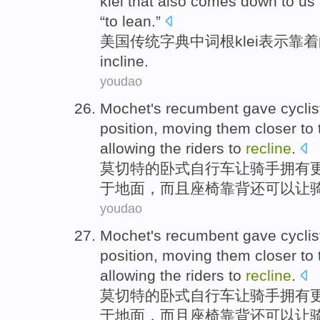
klei
that also
comes
down to us
“to lean.”
美国
传统
字典
中
词根
klei表示
incline
.
youdao
Mochet
's recumbent gave
cyclis
position
,
moving
them closer
to
allowing
the
riders
to
recline
.
莫
切特的卧式
自行车让骑手
拥有
于
地面
，而且
座椅
靠背还
可以
让
youdao
Mochet
's recumbent gave
cyclis
position
,
moving
them closer
to
allowing
the
riders
to
recline
.
莫
切特的卧式
自行车让骑手
拥有
于
地面
，而且
座椅
靠背还
可以
让