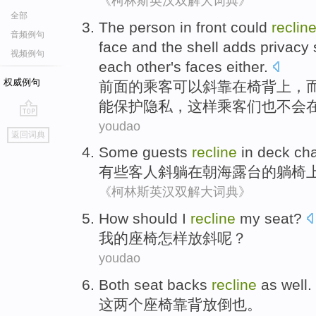
《柯林斯英汉双解大词典》
全部
The
person
in
front
could
reclin
音频例句
face
and the shell
adds
privacy
视频例句
each other
's faces
either.
权威例句
前面
的
乘客
可以
斜
靠
在
椅背上，
能
保护隐私
，
这样
乘客
们也
不会
youdao
go
返回词典
top
Some
guests
recline
in
deck
cha
有些
客人
斜躺
在朝
海
露台
的
躺椅
《柯林斯英汉双解大词典》
How should
I
recline
my seat?
我
的座椅
怎样
放斜
呢？
youdao
Both
seat
backs
recline
as well
.
这两个
座椅
靠背
放倒也。