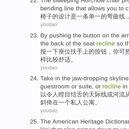
The
sweeping Horchow chair pro
bending
line
that
allows
you
to
c
椅子
的
设计
是
一
条
单一
的
弯曲
线
youdao
By pushing
the
button
on the a
the
back
of the
seat
recline
so th
按
一下
座位
扶手上
的
按钮
，
你
可
样
比较
舒适
。
youdao
Take in the
jaw-dropping
skyline
guestroom
or
suite,
or
recline
in
以
令人瞠目结舌
的
天际线
或
河流
斜倚
在
一个
私人
公寓。
youdao
The American
Heritage
Dictiona