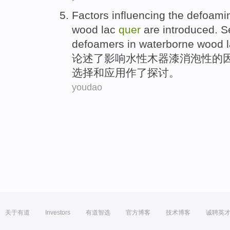
Factors
influencing
the
defoami
wood
lac
quer
are introduced.
S
defoamers
in
waterborne
wood l
论述
了
影响
水性
木器
漆
消泡
性
的
选择
和
应用
作了探讨。
youdao
关于有道
Investors
有道智选
官方博客
技术博客
诚聘英