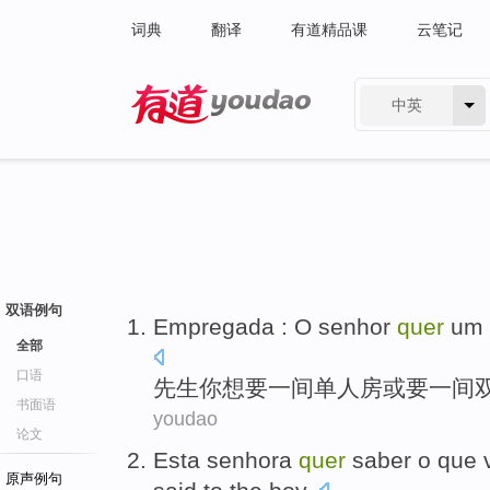
词典
翻译
有道精品课
云笔记
中英
有道 - 网易旗下搜索
双语例句
Empregada : O
senhor
quer
um
全部
口语
先生你想要一间
单人
房
或要一间
书面语
youdao
论文
Esta
senhora
quer
saber
o
que
原声例句