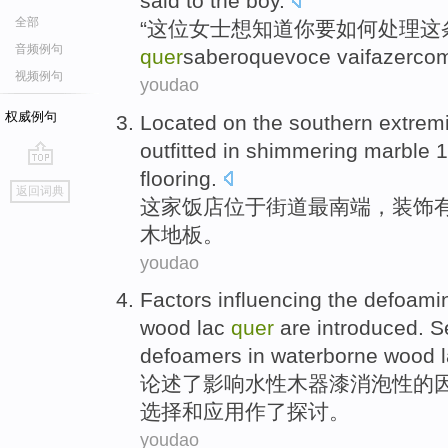
said
to
the boy
.
全部
“这位女士想知道你要如何处理这
音频例句
quer
saber
o
que
voce
vai
fazer
co
视频例句
youdao
权威例句
Located
on the southern
extremi
outfitted in
shimmering
marble 1
flooring
.
go
返回词典
top
这家
饭店
位于
街道
最南端
，装饰
木地板。
youdao
Factors
influencing
the
defoami
wood
lac
quer
are introduced.
S
defoamers
in
waterborne
wood l
论述
了
影响
水性
木器
漆
消泡
性
的
选择
和
应用
作了探讨。
youdao