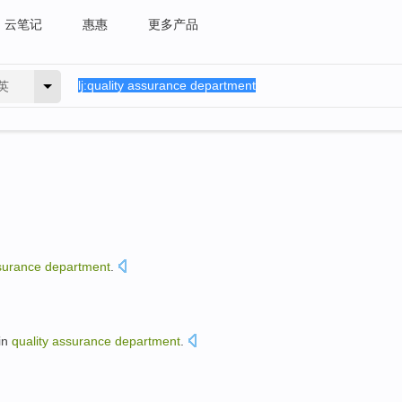
云笔记
惠惠
更多产品
英
surance
department
.
in
quality
assurance
department
.