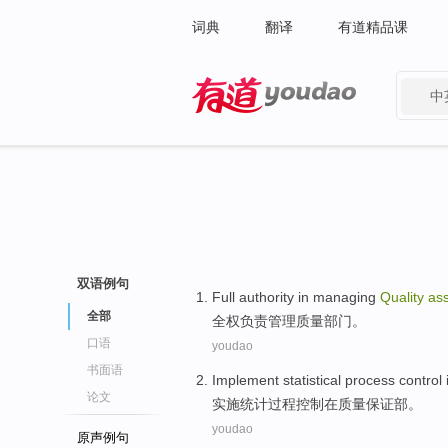
词典
翻译
有道精品课
中
有道 - 网易旗下搜索
双语例句
Full
authority in
managing
Quality
as
全部
全权
负责
管理
质量
部门
。
口语
youdao
书面语
Implement
statistical
process
control
论文
实施
统计
过程
控制
在
质量
保证
部
。
youdao
原声例句