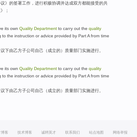
协议
》
的
签署
工作，进行
积极
协调
并
达成双方都能接受的共
议》；
ve
its own
Quality
Department
to
carry out
the
quality
g to
the
instruction
or
advice provided
by
Part A from time
建议
下
由
乙方
子公司
自己
（成立的）质量
部门
实施
进行。
ve
its own
Quality
Department
to
carry out
the
quality
g to
the
instruction
or
advice provided
by
Part A from time
建议
下
由
乙方
子公司
自己
（成立的）质量
部门
实施
进行。
方博客
技术博客
诚聘英才
联系我们
站点地图
网络举报