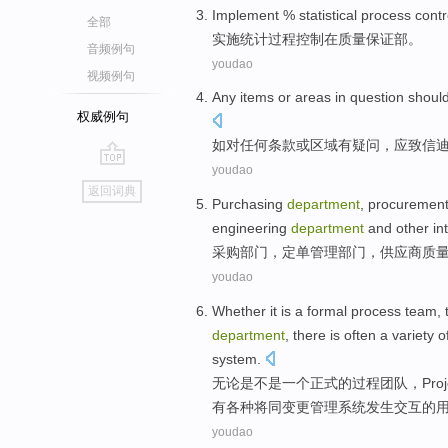
Implement
%
statistical
process
contr
全部
实施
统计
过程
控制
在
质量
保证
部
。
音频例句
youdao
视频例句
Any
items
or
areas
in
question
shoul
权威例句
如对
任何
条款
或
区域
有
疑问
，应致信
youdao
go
返回词典
top
Purchasing
department
,
procuremen
engineering
department
and
other
in
采购
部门
，
定单管理
部门，
供应商
质
youdao
Whether it
is
a
formal
process
team
,
department
,
there
is
often
a variety
o
system
.
无论是
不是
一个
正式
的
过程
团队
，
Proj
有
各种
将
同
变更
管理
系统
发生交互
的
youdao