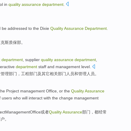
ol
in
quality
assurance
department
.
d be
addressed
to the
Dixie
Quality
Assurance
Department
.
迪克斯
质保
部。
t
department
,
supplier
quality
assurance
department
,
teractive
department
staff
and
management
level.
量
管理
部门，
工程
部门
及
其它
相关
部门
人员
和
管理
人员。
 the
Project
management
Office
,
or
the
Quality
Assurance
f
users who
will
interact
with the
change
management
ect
Management
Office
或者
Quality
Assurance
部门
，
都
经常
用户
。