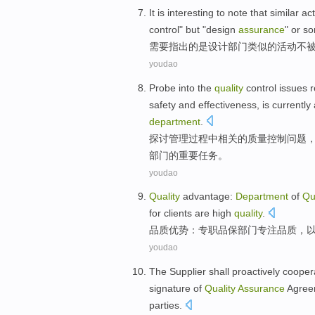
It
is
interesting
to note
that
similar
act
control
"
but
"
design
assurance
"
or
s
需要
指出的
是
设计
部门
类似
的
活动
不
youdao
Probe into
the
quality
control
issues
r
safety
and
effectiveness
,
is
currently
department
.
探讨
管理
过程
中
相关
的
质量
控制
问题
部门
的
重要
任务
。
youdao
Quality
advantage
:
Department
of
Qu
for
clients
are
high
quality
.
品质
优势
：专职品
保
部门
专注品质，
youdao
The Supplier
shall
proactively
cooper
signature
of
Quality
Assurance
Agree
parties
.