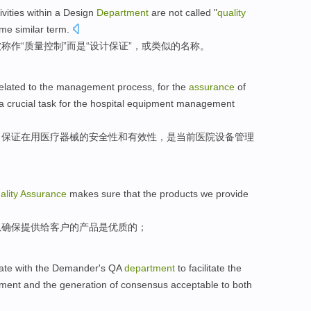
ivities
within a
Design
Department
are
not
called
"
quality
ome
similar
term.
被称作
“
质量
控制
”
而是
“设计
保证
”，
或
类似的名称。
elated
to the
management
process
,
for
the
assurance
of
a
crucial
task
for the
hospital
equipment
management
，
保证
在
用医疗器械
的
安全性
和
有效性
，
是
当前
医院
设备
管理
ality
Assurance
makes sure that
the
products
we
provide
以
确保
提供
给
客户
的
产品
是
优质
的；
ate with
the Demander's
QA
department
to
facilitate
the
ment
and
the
generation
of
consensus acceptable to
both