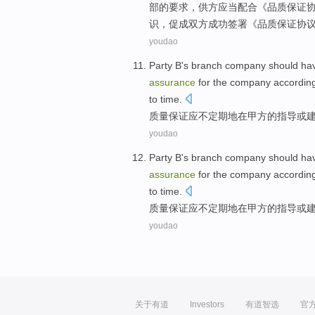
部
的
要求
，供方
应当
配合
《
品质
保证
识，促成双方成功签署《品质
保证
协
youdao
Party B
's branch company
should
ha
assurance
for the company accordin
to time.
质量
保证
应
不定期
地在
甲方
的
指导
或
youdao
Party B
's branch company
should
ha
assurance
for the company accordin
to time.
质量
保证
应
不定期
地在
甲方
的
指导
或
youdao
关于有道
Investors
有道智选
官