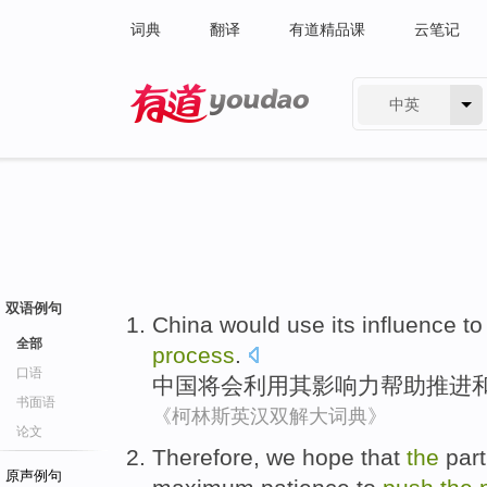
词典
翻译
有道精品课
云笔记
中英
有道 - 网易旗下搜索
双语例句
China
would
use
its
influence
t
全部
process
.
口语
中国
将会
利用
其
影响力
帮助
推进
书面语
《柯林斯英汉双解大词典》
论文
Therefore
,
we
hope that
the
part
原声例句