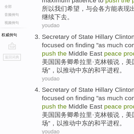
maximum
patience
to
push
the
全部
所以
我们
希望
，与会
各方
能
表现
音频例句
继续下去
。
视频例句
youdao
权威例句
Secretary of State
Hillary
Clinto
focused on
finding
"
as
much
co
push
the
Middle East
peace
pr
go
返回词典
top
美国
国务卿
希拉里·
克林顿
说
，美
场
”，
以
推动
中东
的
和平
进程
。
youdao
Secretary of State
Hillary
Clinto
focused on
finding
"
as
much
co
push
the
Middle East
peace
pr
美国
国务卿
希拉里·
克林顿
说
，美
场
”，
以
推动
中东
的
和平
进程
。
youdao