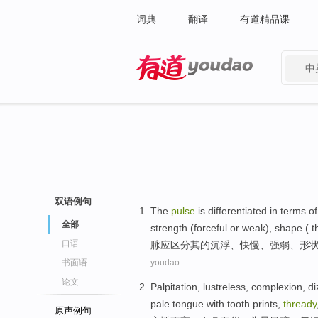
词典
翻译
有道精品课
中
有道 - 网易旗下搜索
双语例句
The
pulse
is
differentiated
in terms
of
全部
strength (forceful or
weak
),
shape
( t
口语
脉
应区分其
的
沉浮、快慢、
强弱
、
形
书面语
youdao
论文
Palpitation
, lustreless,
complexion
,
di
pale
tongue
with
tooth
prints,
thready
原声例句