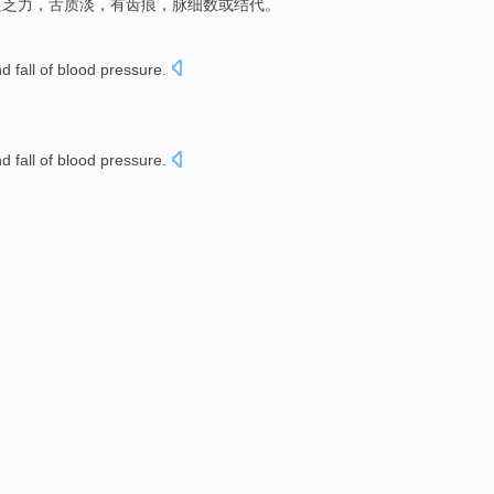
短乏力
，
舌
质
淡
，
有
齿
痕，
脉
细数
或
结代。
nd
fall
of
blood
pressure.
nd
fall
of
blood
pressure.