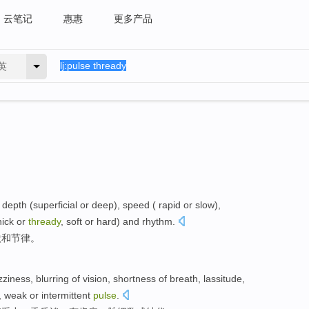
云笔记
惠惠
更多产品
英
depth (superficial or deep), speed ( rapid or slow),
hick or
thready
, soft or hard)
and
rhythm
.
状
和
节律
。
zziness
, blurring of vision,
shortness
of breath, lassitude,
, weak
or
intermittent
pulse
.