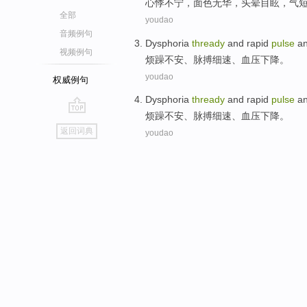
心悸
不宁，
面色
无华，
头晕目眩
，
气
全部
youdao
音频例句
Dysphoria
thready
and
rapid
pulse
a
视频例句
烦躁
不安、
脉搏
细速、
血压
下降
。
youdao
权威例句
Dysphoria
thready
and
rapid
pulse
a
烦躁
不安、
脉搏
细速、
血压
下降
。
go
返回词典
youdao
top