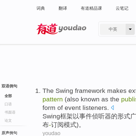
词典
翻译
有道精品课
云笔记
中英
有道 - 网易旗下搜索
双语例句
The Swing
framework
makes
ex
全部
pattern
(
also
known as
the
publ
口语
form
of
event
listeners
.
书面语
Swing
框架
以
事件
侦听器
的
形式
论文
布
-
订阅
模式)。
youdao
原声例句