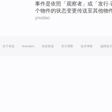
事件
是
依照
「观察者」
或
「发行
-
个
物件
的
状态
变更
传送
至
其他
物
youdao
关于有道
Investors
有道智选
官方博客
技术博客
诚聘英