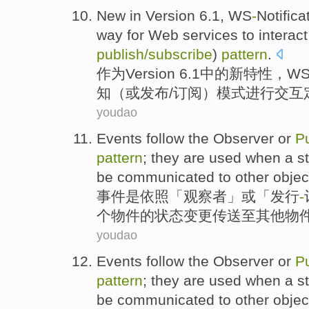
New
in
Version
6.1,
WS
-
Notifica
way
for
Web
services
to
interact
publish
/
subscribe
)
pattern
.
作为
Version
6.1
中的
新
特性，W
知
（
或
发布
/
订阅
）模式
进行交互
youdao
Events
follow
the Observer
or
P
pattern
; they
are
used
when
a
s
be
communicated
to
other
objec
事件
是
依照
「观察者」
或
「发行
-
个
物件
的
状态
变更
传送
至
其他
物
youdao
Events
follow
the Observer
or
P
pattern
; they
are
used
when
a
s
be
communicated
to
other
objec