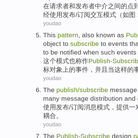
在
请求
者
和
发布者
中介
之间
的
点
经
使用
发布
/
订阅
交互模式（
如图
youdao
This
pattern
,
also
known
as
Pub
object
to
subscribe
to
events
th
to
be notified
when
such
events
这个
模式
也
称作
Publish
-Subscri
标
对象上的
事件
，
并且
当
这样
的
youdao
The
publish
/
subscribe
message
many
message
distribution and
使用
发布/
订阅
消息
模式
，
提供
一
耦合。
youdao
The
Publish-Subscribe
design
p