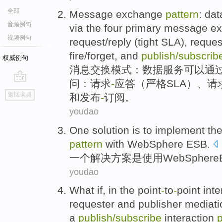
全部
Message
exchange
pattern
:
dat
音频例句
via the
four
primary
message e
视频例句
request
/
reply
(
tight
SLA
), reques
fire/forget,
and
publish
/
subscrib
权威例句
消息
交换
模式
：
数据
服务
可以
通
问
：
请求
-
应答
（
严格
SLA
）、请
go
返回词典
和
发布
-
订阅
。
top
youdao
One
solution
is
to
implement
th
pattern
with
WebSphere
ESB
.
一个
解决方案
是
使用
WebSphere
youdao
What
if,
in
the
point
-
to
-
point
inte
requester
and
publisher
mediati
a
publish
/
subscribe
interaction
p