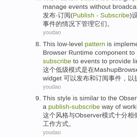
manage
events
without
broadca
发布
-
订阅
(
Publish
-
Subscribe
)
事件
的情况下
管理
它们
。
youdao
This
low
-
level
pattern
is
implem
Browser
Runtime
component
to
subscribe
to
events
to
provide
l
这个
低级
模式
是
在
Mashup
Brows
widget
可以
发布
和
订阅
事件
，
以
youdao
This
style
is
similar
to
the Obser
a
publish-subscribe
way
of
work
这个
风格
与
Observer
模式
十分
相
工作
方式
。
youdao