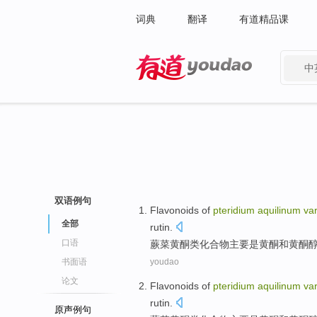
词典
翻译
有道精品课
中
有道 - 网易旗下搜索
双语例句
Flavonoids of
pteridium
aquilinum
var
全部
rutin
.
口语
蕨菜
黄酮类
化合物
主要
是
黄
酮
和
黄
酮
书面语
youdao
论文
Flavonoids of
pteridium
aquilinum
var
rutin
.
原声例句