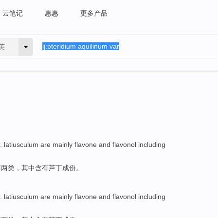
云笔记
惠惠
更多产品
英
.
latiusculum are
mainly
flavone
and
flavonol
including
醇两类，
其中
含有
芦丁成份
。
.
latiusculum are
mainly
flavone
and
flavonol
including