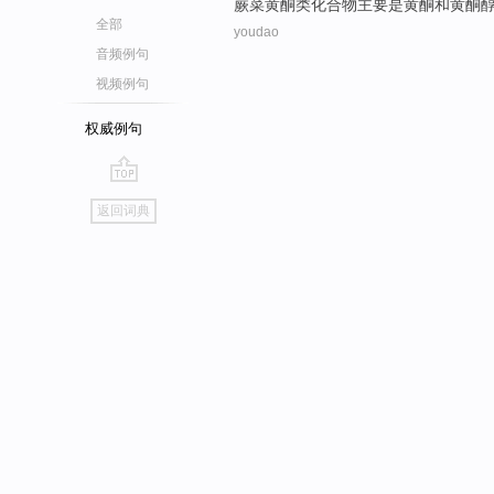
蕨菜
黄酮类
化合物
主要
是
黄
酮
和
黄
酮
全部
youdao
音频例句
视频例句
权威例句
go
返回词典
top