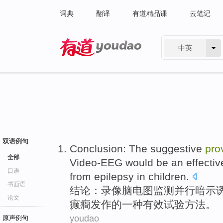
词典
翻译
有道精品课
云笔记
中英
有道 - 网易旗下搜索
双语例句
Conclusion
: The
suggestive
pro
全部
Video-EEG
would
be
an
effectiv
口语
from
epilepsy
in
children
.
书面语
结论
：录像
脑电图
监测并行
暗示
论文
癫癎发作
的
一种
有效
试验
方法
。
youdao
原声例句