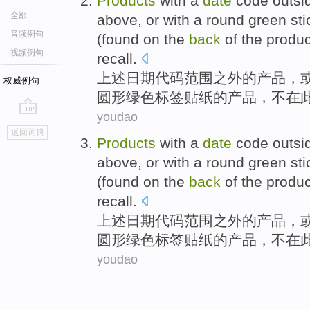
Products
with a
date
code
outsi
全部
above
,
or
with
a
round
green
sti
音频例句
(
found on the
back
of the
produc
视频例句
recall
.
上述
日期
代码
范围
之外
的
产品
，
权威例句
圆形
绿色
标签贴纸
的产品，
不在
youdao
go
返回词典
top
Products
with a
date
code
outsi
above
,
or
with
a
round
green
sti
(
found on the
back
of the
produc
recall
.
上述
日期
代码
范围
之外
的
产品
，
圆形
绿色
标签贴纸
的产品，
不在
youdao