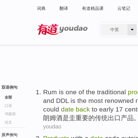
词典
翻译
有道精品课
云笔记
中英
有道 - 网易旗下搜索
双语例句
Rum
is
one
of
the
traditional
pro
全部
and DDL is the most renowned
口语
could
date
back
to early 17 cent
书面语
朗姆酒
是
圭重要
的
传统
出口
产品
论文
youdao
原声例句