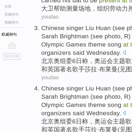
carried his bat
to
be
present
at
全部
大卫
帮助
测量
场地
，
组织
劳动力
音频例句
youdao
视频例句
Chinese
singer
Liu Huan
(
see
p
权威例句
Sarah
Brightman
(see photo,
R
Olympic Games
theme
song
at
organizers
said
Wednesday
.
go
返回词典
top
北京
奥组委6
日称，
奥运会
主题歌
和
英国
著名歌手莎拉·
布莱曼
(见图
youdao
Chinese
singer
Liu Huan
(
see
p
Sarah
Brightman
(see photo,
R
Olympic Games
theme
song
at
organizers
said
Wednesday
.
北京
奥组委6
日称，
奥运会
主题歌
和
英国
著名歌手莎拉·
布莱曼
(见图