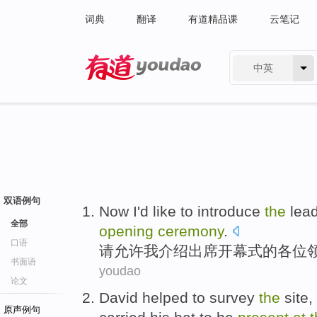
词典
翻译
有道精品课
云笔记
中英
有道 - 网易旗下搜索
双语例句
Now
I
'd like
to introduce
the
lea
全部
opening
ceremony
.
口语
请
允许
我
介绍
出席
开幕式
的
各位
书面语
youdao
论文
David
helped
to
survey
the
site
,
原声例句