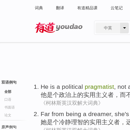
词典
翻译
有道精品课
云笔记
中英
有道 - 网易旗下搜索
双语例句
He
is a
political
pragmatist
,
not
全部
他
是个
政治上
的实用
主义者
，
而
口语
《柯林斯英汉双解大词典》
书面语
Far from being
a
dreamer
,
she
'
论文
她
是个
冷静理智
的实用
主义者
，
原声例句