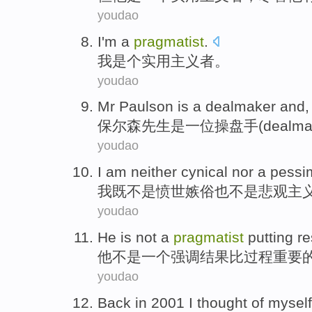
youdao
I
'm a
pragmatist
.
我
是个
实用主义者
。
youdao
Mr Paulson
is
a
dealmaker
and,
保尔
森先生
是
一
位操盘手(
dealma
youdao
I
am neither
cynical
nor
a
pessi
我
既
不是
愤世嫉俗
也
不是
悲观主
youdao
He
is not
a
pragmatist
putting
re
他
不是
一个
强调
结果
比过程重要
youdao
Back
in 2001
I
thought
of
myself