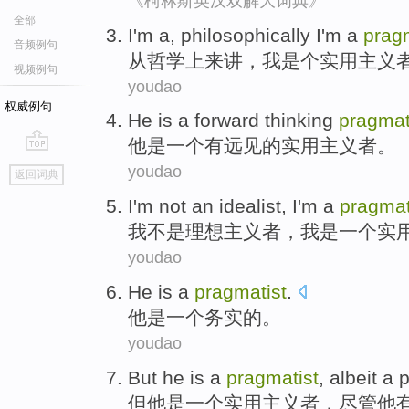
《柯林斯英汉双解大词典》
全部
I
'm a,
philosophically
I
'm
a
prag
音频例句
从哲学上来讲
，
我
是个
实用主义
视频例句
youdao
权威例句
He
is
a
forward thinking
pragmat
他
是
一个
有
远见
的实用主义者。
go
youdao
返回词典
top
I
'm
not
an idealist
,
I
'm a
pragmat
我
不是
理想
主义者，我是
一个
实
youdao
He
is
a
pragmatist
.
他
是
一个
务实的
。
youdao
But
he
is
a
pragmatist
,
albeit
a p
但
他
是
一个
实用主义者
，
尽管
他