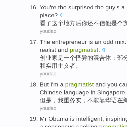
You
're
the surprised the guy
's a
place
?
看
了
这个
地方
后
你
还
不信他
是个
youdao
The entrepreneur
is
an
odd
mix
realist
and
pragmatist
.
创业
家
是
一个
怪异
的
混合体
：
部
和
实用主义者。
youdao
But
I'm
a
pragmatist
and
you can
Chinese language
in
Singapore
.
但是
，
我
重
务实，
不能
靠华语
在
youdao
Mr Obama
is
intelligent
,
inspirin
a
consensus-seeking
pragmatis