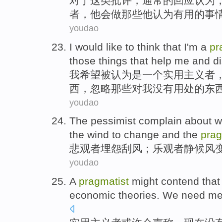
对于
这类
批评
，
通常
的
回应
认为
者
，
他
会
做
那些
他
认为
有用
的事
youdao
I
would like
to
think
that I'm
a
pr
those
things
that help
me
and
d
我
希望
被
认为
是
一个
实用
主义者
西
，
忽略
那些对我没有用处的东
youdao
The pessimist
complain about
w
the
wind
to
change
and
the
prag
悲观者
埋怨
刮风
；
乐观者
静候
风
youdao
A
pragmatist
might
contend that
economic
theories
.
We
need
me