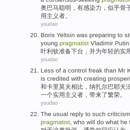
奥
巴马
聪明
，
有感染力
，
似乎
骨
用主义者。
youdao
Boris Yeltsin was
preparing to
s
young
pragmatist
Vladimir
Putin
叶利钦
准备
下台
，
并
为
年轻
的
实
youdao
Less of a
control
freak
than
Mr 
is
credited
with creating
prosperi
和卡里莫夫
相比
，纳扎尔
巴耶夫
一个
实用
主义者
，
带来
了繁荣。
youdao
The
usual
reply to
such
criticis
pragmatist
,
who
will
do
what
he