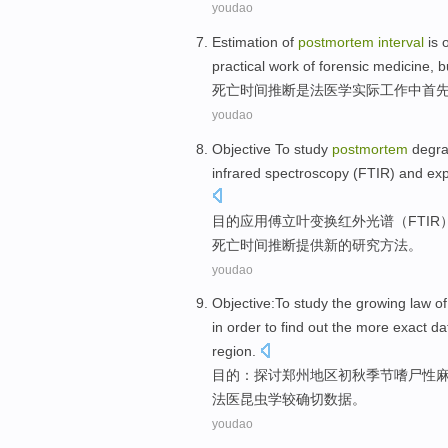
youdao
Estimation of
postmortem
interval
is
practical
work
of
forensic
medicine,
b
死亡时间
推断
是
法医学
实际
工作
中
首
youdao
Objective To
study
postmortem
degra
infrared
spectroscopy
(
FTIR
) and ex
目的
应用傅立叶
变换
红外
光谱
（
FTIR
死亡时间
推断
提供
新的
研究
方法
。
youdao
Objective
:
To study
the
growing
law
of
in order to find out
the
more
exact
da
region
.
目的
：
探讨
郑州
地区
初秋
季节嗜尸性
法医昆虫学
较
确切
数据
。
youdao