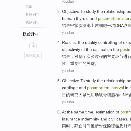
youdao
全部
Objective To study the relationship 
音频例句
human
thyroid
and
postmortem
inter
视频例句
结果
甲状腺
滤
泡
上皮
细胞
平均
DNA
含
youdao
权威例句
Results
:
the
quality
controlling
of
exp
objectivity
of
the
estimation
the
post
go
返回词典
结果
：
对整个
实验
过程
的
主要
环节
进
top
性、
重复性
的关键。
youdao
Objective To
study
the
relationship
be
cartilage
and
postmortem
interval
in 
目的
研究
大鼠死后
肋
软骨
细胞核d NA
youdao
At the same time
, estimation of
post
insurance
indemnity
and
civil
cases
,
同时
，死亡时间
推断
对
保险理赔
及
财