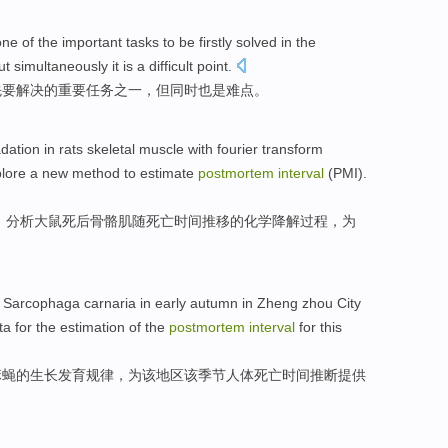
one
of
the
important
tasks
to be
firstly
solved
in
the
ut
simultaneously
it
is
a
difficult point
.
先
要解决
的
重要
任务
之一
，
但
同时
也是
难点
。
dation
in rats
skeletal
muscle with
fourier
transform
plore a
new
method
to
estimate
postmortem
interval
(PMI).
）
分析
大
鼠死后
骨骼肌
随死亡时间推移的化学
降解过程
，
为
Sarcophaga carnaria in early autumn
in Zheng zhou City
ta
for the estimation of the
postmortem
interval
for
this
麻蝇
的
生长
发育
规律
，
为
该
地区该季节人体死亡
时间
推断
提供