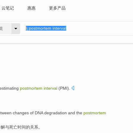
云笔记
惠惠
更多产品
英
estimating
postmortem
interval
(
PMI
).
etween
changes
of
DNA
degradation
and
the
postmortem
降解
与
死亡时间
的
关系
。