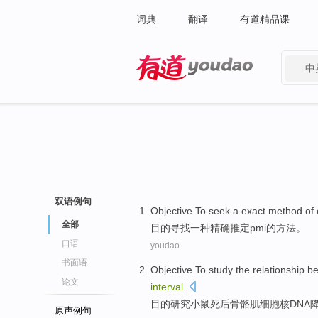
词典
翻译
有道精品课
中
有道 - 网易旗下搜索
双语例句
Objective To
seek
a
exact
method
of
全部
目的
寻找
一种
精确
推定
pmi
的
方法
。
口语
youdao
书面语
Objective To
study
the
relationship b
论文
interval
.
目的
研究
小鼠
死后骨骼肌细胞核
DNA
原声例句