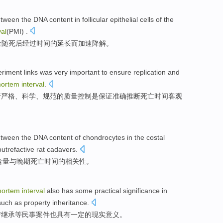
between the
DNA
content
in
follicular
epithelial
cells
of the
val
(PMI) .
量
随死后经过
时间
的
延长而加速降解。
eriment
links
was very
important
to ensure
replication
and
mortem
interval
.
行严格、科学、规范的
质量
控制
是
保证
准确推断
死亡
时间客观
tween the DNA
content
of
chondrocytes in the
costal
putrefactive
rat
cadavers.
含量
与
晚期
死亡
时间
的
相关性
。
mortem
interval
also
has
some
practical
significance
in
such
as
property
inheritance
.
产
继承
等
民事
案件
也
具有
一定
的
现实
意义
。