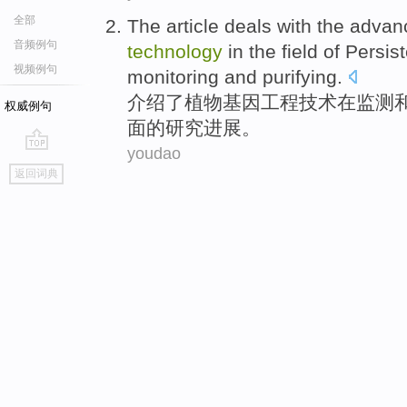
全部
The article deals
with
the advan
音频例句
technology
in
the
field
of Persis
视频例句
monitoring
and
purifying
.
介绍
了
植物
基因
工程
技术
在
监测
权威例句
面
的
研究
进展。
youdao
go
返回词典
top