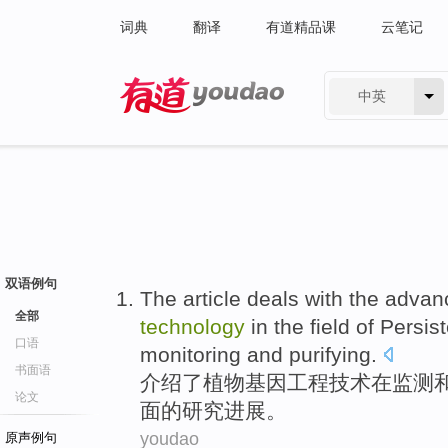
词典
翻译
有道精品课
云笔记
中英
有道 - 网易旗下搜索
双语例句
The article deals
with
the advan
全部
technology
in
the
field
of Persis
口语
monitoring
and
purifying
.
书面语
介绍
了
植物
基因
工程
技术
在
监测
论文
面
的
研究
进展。
youdao
原声例句